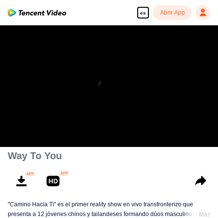
Abrir App
es
Way To You
"Camino Hacia Ti" es el primer reality show en vivo transfronterizo que
presenta a 12 jóvenes chinos y tailandeses formando dúos masculinos.
Más