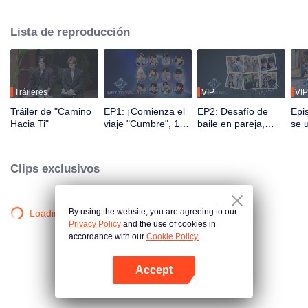
Durante 2.5 meses, el público podrá presenciar su crecimiento a través de
programas de realidad y presentaciones en vivo mediante interacción
Lista de reproducción
multiplataforma. Los espectadores participan directamente en el desarrollo
de sus ídolos a través de votaciones y apoyo, observando el viaje desde el
primer encuentro hasta la perfecta sincronía. La pareja más popular con la
mejor química debutará finalmente en el escenario global.
Tráileres
VIP
VIP
Tráiler de "Camino
EP1: ¡Comienza el
EP2: Desafío de
Epi
Hacia Ti"
viaje "Cumbre", 12
baile en pareja,
se 
jóvenes chino-
¡compañeros a sus
men
tailandeses se
puestos!
¡re
conocen por
mom
Clips exclusivos
primera vez!
By using the website, you are agreeing to our
Loading…
Privacy Policy
and the use of cookies in
accordance with our
Cookie Policy.
Accept
Abrir App