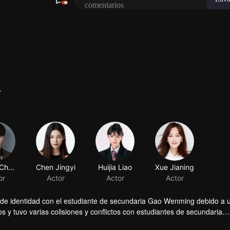
r
de identidad con el estudiante de secundaria Gao Wenming debido a 
 y tuvo varias colisiones y conflictos con estudiantes de secundaria
el corazón inocente de Jiang Yu, Chen Bida recuperó su aspiración orig