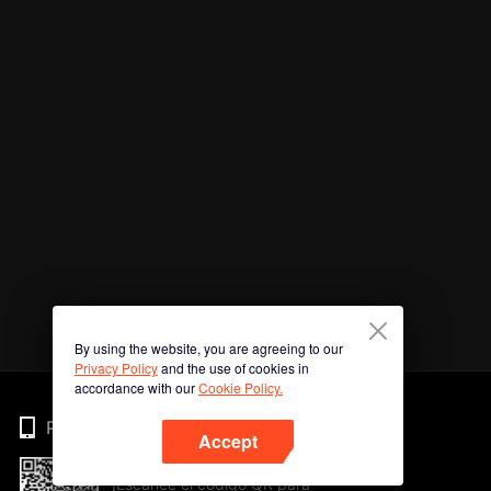
By using the website, you are agreeing to our
Privacy Policy
and the use of cookies in
accordance with our
Cookie Policy.
Phone
Accept
¡Escanee el código QR para