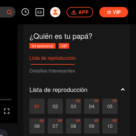
APP
VIP
ES
¿Quién es tu papá?
24 episodios
VIP
Lista de reproducción
Detalles interesantes
Lista de reproducción
VIP
VIP
VIP
01
02
03
04
05
VIP
VIP
VIP
VIP
VIP
06
07
08
09
10