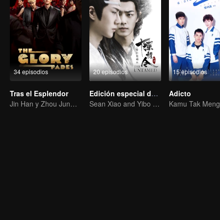
34 episodios
20 episodios
15 episodios
Tras el Esplendor
Edición especial de Los salvajes
Adicto
Jin Han y Zhou Junwei: Los hermanos de élite se lanzan a la aventura.
Sean Xiao and Yibo Wang lead the stunning casts