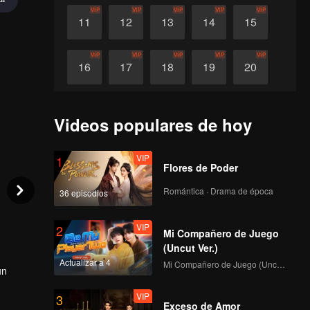
VIP
VIP
VIP
VIP
VIP
11
12
13
14
15
VIP
VIP
VIP
VIP
VIP
16
17
18
19
20
VIP
VIP
VIP
VIP
21
22
23
24
Videos populares de hoy
VIP
1
Flores de Poder
Romántica · Drama de época
36 episodios
VIP
2
Mi Compañero de Juego
(Uncut Ver.)
Actualizar a 4
Mi Compañero de Juego (Uncut Ver.)
un
VIP
3
inal y
Exceso de Amor