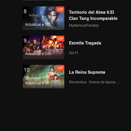
VIP
8
Territorio del Alma Ⅱ:El
Clan Tang Incomparable
Actualizar a 165
MysteriousFantasy
VIP
9
Estrella Tragada
Sci-Fi
Actualizar a 235
VIP
10
La Reina Suprema
Romántica · Drama de época · Fantasía
Actualizar a 10