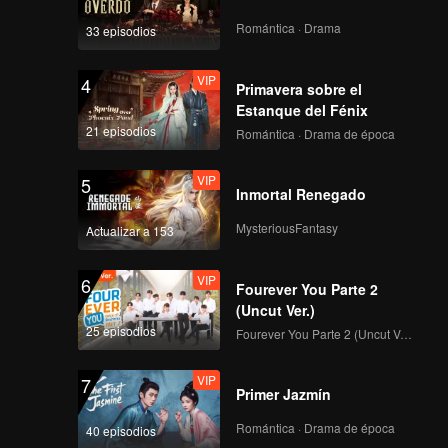
juntos
se a
un
Romántica · Drama
33 episodios
amor
en Bida
nte la
VIP
4
Primavera sobre el
: se da
Estanque del Fénix
 misión
aje y la
ntos del
21 episodios
Romántica · Drama de época
 el
VIP
5
Inmortal Renegado
MysteriousFantasy
Actualizar a 153
VIP
6
Fourever You Parte 2
(Uncut Ver.)
25 episodios
Fourever You Parte 2 (Uncut Ver.)
VIP
7
Primer Jazmín
Romántica · Drama de época
40 episodios