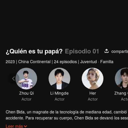
¿Quién es tu papá?
Episodio 01
comparti
2023
|
China Continental
|
24 episodios
|
Juventud · Familia
Zhou Qi
Actor
Chen Bida, un magnate de la tecnología de mediana edad, cambió 
accidente. Para recuperar su cuerpo, Chen Bida se devanó los sesos
representados por su hijo Jiang Yu.
Inspirado por Chen Bida, Jiang Yu reavivó su sueño; inspirado por 
Leer más