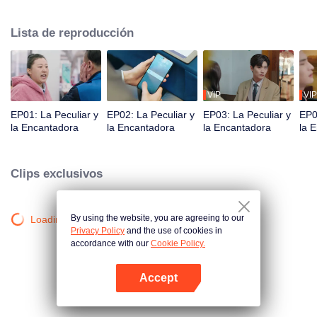
estrellas, solo para descubrir que su nuevo jefe, Xiao Mucheng, es el
director del hotel y su supervisor directo. Mientras abordan a los huéspedes
Lista de reproducción
extravagantes y los problemas comerciales del hotel, Yi Ran y Xiao
Mucheng chocan, pero gradualmente se acercan a pesar de sus diferencias.
VIP
VIP
EP01: La Peculiar y
EP02: La Peculiar y
EP03: La Peculiar y
EP0
la Encantadora
la Encantadora
la Encantadora
la 
Clips exclusivos
By using the website, you are agreeing to our
Loading…
Privacy Policy
and the use of cookies in
accordance with our
Cookie Policy.
Accept
Abrir App