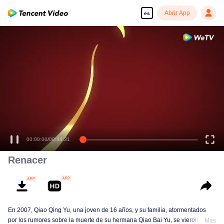
Abrir App
es
00:00:00
/
00:44:31
Renacer
En 2007, Qiao Qing Yu, una joven de 16 años, y su familia, atormentados
por los rumores sobre la muerte de su hermana Qiao Bai Yu, se vieron
Más