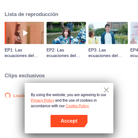
valientemente sus sueños y finalmente se unen.
Lista de reproducción
EP1: Las
EP2: Las
EP3: Las
EP4
ecuaciones del
ecuaciones del
ecuaciones del
ecu
amor
amor
amor
amo
Clips exclusivos
By using the website, you are agreeing to our
Loading…
Privacy Policy
and the use of cookies in
accordance with our
Cookie Policy.
Accept
Abrir App