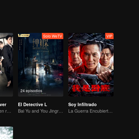
Solo WeTV
VIP
24 episodios
ver
El Detective L
Soy Infiltrado
Four policewomen reveal the truth of the cold case
Bai Yu and You Jingru Became the super detective
La Guerra Encubierta de Collin Chou