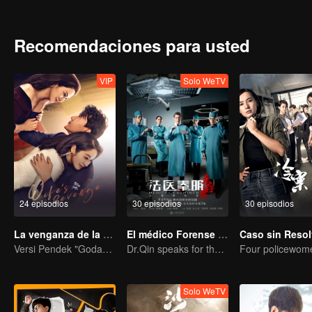
Recomendaciones para usted
VIP
Solo WeTV
24 episodios
30 episodios
30 episodios
La venganza de la esposa
El médico Forense Dr. Qin: Supervivientes
Caso sin Resol
Versi Pendek "Godaan Pulang"
Dr.Qin speaks for the dead.
Solo WeTV