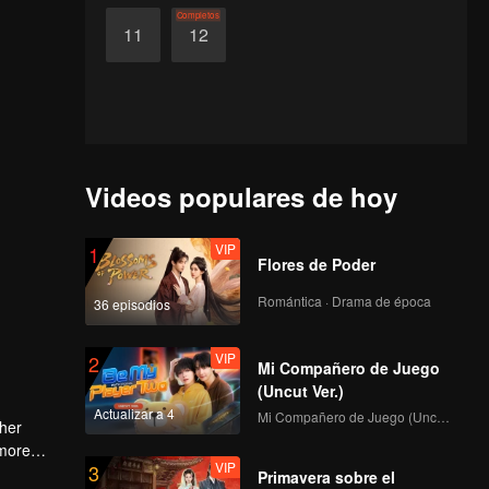
Completos
11
12
Videos populares de hoy
VIP
1
Flores de Poder
Romántica · Drama de época
36 episodios
VIP
2
Mi Compañero de Juego
(Uncut Ver.)
Actualizar a 4
Mi Compañero de Juego (Uncut Ver.)
 her
 more
VIP
3
Primavera sobre el