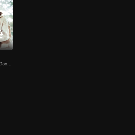
Ji Xiaobing dan Gong Wanyi: Cinta dan Penangkapan