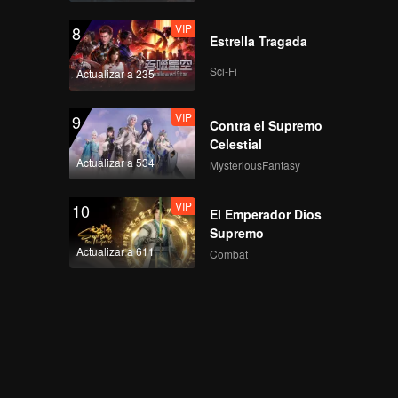
VIP
8
Estrella Tragada
Sci-Fi
Actualizar a 235
VIP
9
Contra el Supremo
Celestial
Actualizar a 534
MysteriousFantasy
VIP
10
El Emperador Dios
Supremo
Actualizar a 611
Combat