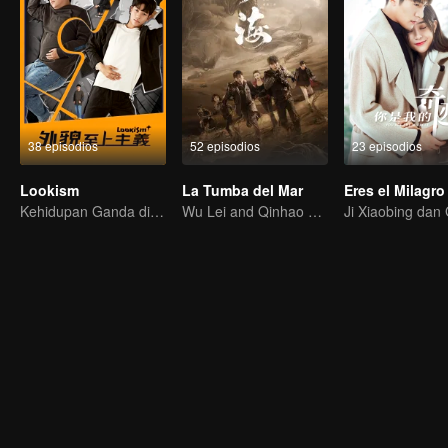
38 episodios
52 episodios
23 episodios
Lookism
La Tumba del Mar
Eres el Milagro
Kehidupan Ganda di Rumah Mewah: Menjadi Tampan
Wu Lei and Qinhao opens their adventure tour.