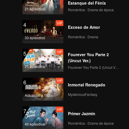
Estanque del Fénix
21 episodios
Romántica · Drama de época
VIP
4
Exceso de Amor
Romántica · Drama
33 episodios
VIP
5
Fourever You Parte 2
(Uncut Ver.)
25 episodios
Fourever You Parte 2 (Uncut Ver.)
VIP
6
Inmortal Renegado
MysteriousFantasy
Actualizar a 152
VIP
7
Primer Jazmín
Romántica · Drama de época
40 episodios