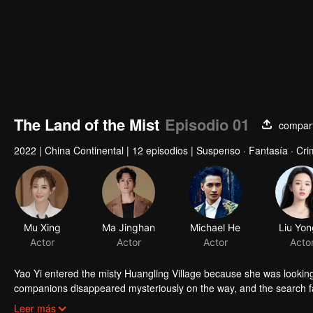
The Land of the Mist
Episodio 01
compart
2022
|
China Continental
|
12 episodios
|
Suspenso · Fantasía · Cr
Mu Xing
Ma Jinghan
Michael He
Liu Yon
Actor
Actor
Actor
Acto
Yao Yi entered the misty Huangling Village because she was lookin
companions disappeared mysteriously on the way, and the search fa
people in the village, and these people seemed to be related to an 
Leer más