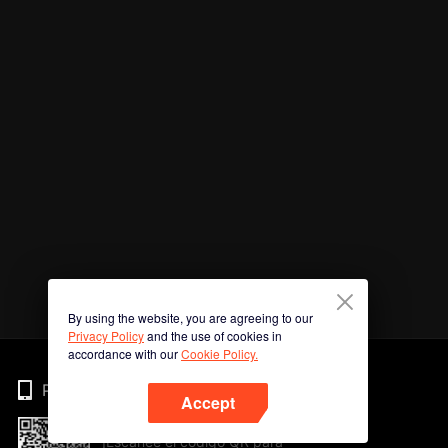
By using the website, you are agreeing to our
Privacy Policy
and the use of cookies in
accordance with our
Cookie Policy.
Phone
Accept
¡Escanee el código QR para