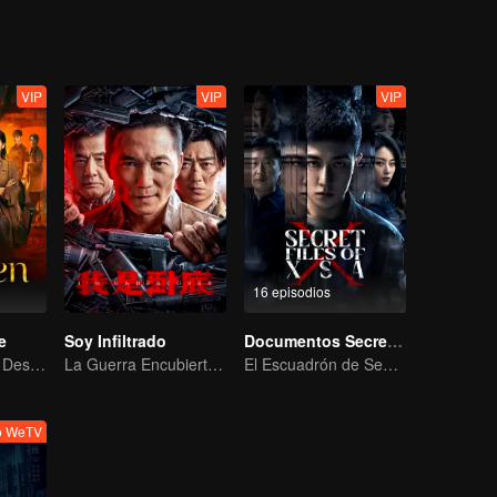
VIP
VIP
VIP
16 episodios
e
Soy Infiltrado
Documentos Secretos de XSA
¡Dúo en Peligro! Desenmascarando el Mal del Sudeste Asiático
La Guerra Encubierta de Collin Chou
El Escuadrón de Seguridad Nacional desmantela una conspiración de espionaje
o WeTV