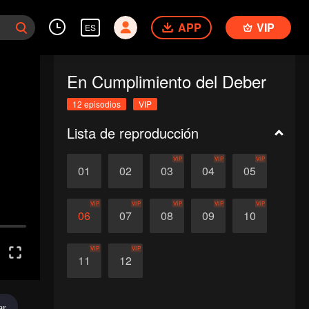
APP
VIP
ES
En Cumplimiento del Deber
12 episodios
VIP
Lista de reproducción
VIP
VIP
VIP
01
02
03
04
05
VIP
VIP
VIP
VIP
VIP
06
07
08
09
10
VIP
VIP
11
12