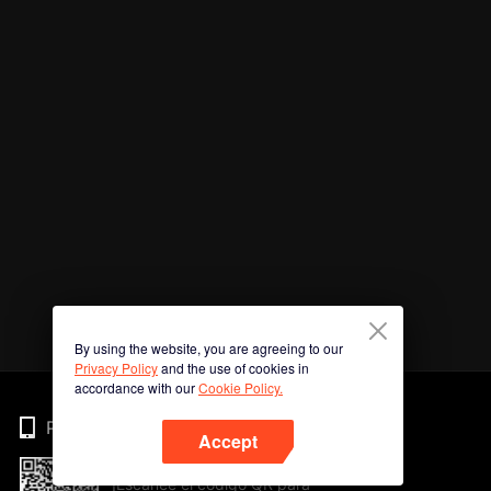
By using the website, you are agreeing to our
Privacy Policy
and the use of cookies in
accordance with our
Cookie Policy.
Phone
Accept
¡Escanee el código QR para