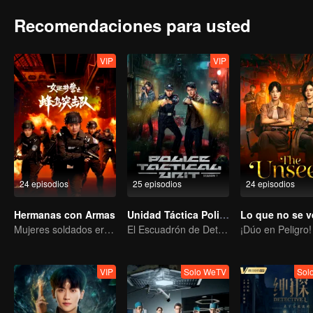
Recomendaciones para usted
VIP
VIP
24 episodios
25 episodios
24 episodios
Hermanas con Armas
Unidad Táctica Policial: Temporada 1
Lo que no se v
Mujeres soldados erradicando la delincuencia
El Escuadrón de Detectives Resuelve Casos Desconcertantes
VIP
Solo WeTV
Sol