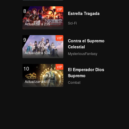
VIP
8
Estrella Tragada
Sci-Fi
Actualizar a 235
VIP
9
Contra el Supremo
Celestial
Actualizar a 534
MysteriousFantasy
VIP
10
El Emperador Dios
Supremo
Actualizar a 611
Combat