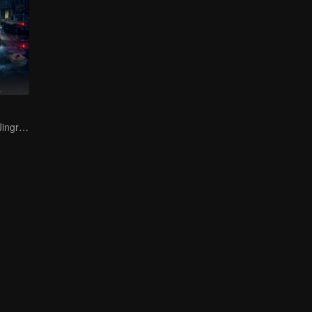
Bai Yu and You Jingru Became the super detective