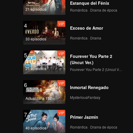
Estanque del Fénix
21 episodios
Romántica · Drama de época
VIP
4
Exceso de Amor
Romántica · Drama
33 episodios
VIP
5
Fourever You Parte 2
(Uncut Ver.)
25 episodios
Fourever You Parte 2 (Uncut Ver.)
VIP
6
Inmortal Renegado
MysteriousFantasy
Actualizar a 152
VIP
7
Primer Jazmín
Romántica · Drama de época
40 episodios