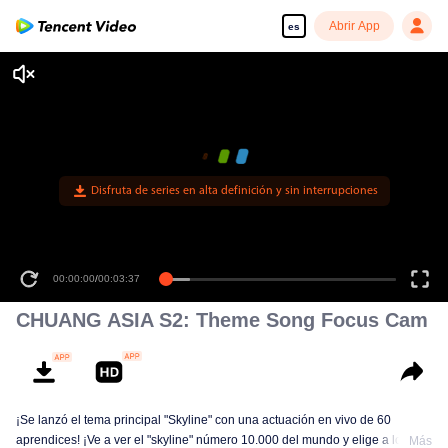
Abrir App
es
Disfruta de series en alta definición y sin interrupciones
00:00:00
/
00:03:37
CHUANG ASIA S2: Theme Song Focus Cam
¡Se lanzó el tema principal "Skyline" con una actuación en vivo de 60
aprendices! ¡Ve a ver el "skyline" número 10.000 del mundo y elige a los
Más