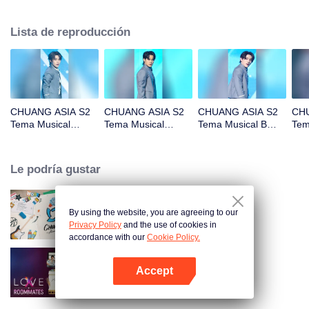
chicos que te gustan!
Lista de reproducción
CHUANG ASIA S2
CHUANG ASIA S2
CHUANG ASIA S2
CHU
Tema Musical
Tema Musical
Tema Musical B
Tem
AGUANG Enfoque
ALTON ANG
Enfoque Cámara
BIA
Cámara
Enfoque Cámara
Cá
Le podría gustar
By using the website, you are agreeing to our
CHUANG ASIA S2
Privacy Policy
and the use of cookies in
accordance with our
Cookie Policy.
Accept
LOVE(X): Roommates
Abrir App