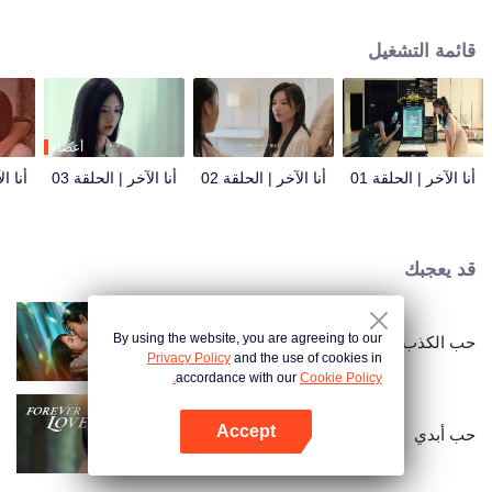
مقربتين، كل منهما تغار من حياة الأخرى. في هذه الأثناء، يشعر زوج سونغ يوشيان، شيا
تشينغ يانغ، الرئيس التنفيذي لمجموعة سونغ، بقلق عميق. يبدو أنه يعرف كل شيء عن
قائمة التشغيل
شياو شيو.
أعضاء
أنا الآخر | الحلقة 01
أنا الآخر | الحلقة 02
أنا الآخر | الحلقة 03
أنا ال
قد يعجبك
By using the website, you are agreeing to our
حب الكذب
Privacy Policy
and the use of cookies in
accordance with our
Cookie Policy.
Accept
حب أبدي
افتح التطبيق