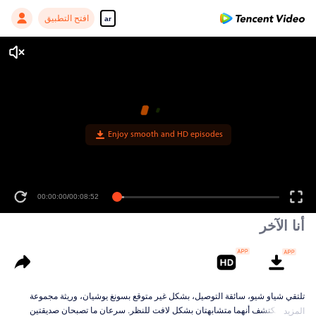
افتح التطبيق
ar
Enjoy smooth and HD episodes
00:00:00
/
00:08:52
أنا الآخر
تلتقي شياو شيو، سائقة التوصيل، بشكل غير متوقع بسونغ يوشيان، وريثة مجموعة
سونغ، وتكتشف أنهما متشابهتان بشكل لافت للنظر. سرعان ما تصبحان صديقتين
المزيد