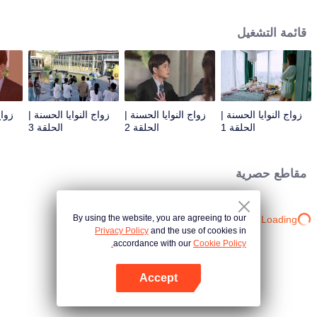
الحياة الاقتصادي لمدينة قانغ دونغ. أزمة الرأي العام تدفع الاثنين إلى قمة الموجة. سواء
كان لقاء مشتبه أو لقاء مدبر من قبل الآخرين، فإن العدوين السعيدين لا يزالان لطيفين
قائمة التشغيل
للغاية حتى في الموقف المليء بالحوادث.
زواج النوايا الحسنة |
زواج النوايا الحسنة |
زواج النوايا الحسنة |
زواج
الحلقة 1
الحلقة 2
الحلقة 3
مقاطع حصرية
By using the website, you are agreeing to our
Loading…
Privacy Policy
and the use of cookies in
accordance with our
Cookie Policy.
Accept
افتح التطبيق