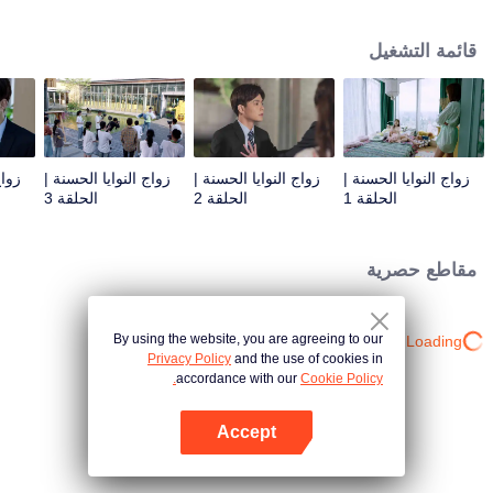
الحياة الاقتصادي لمدينة قانغ دونغ. أزمة الرأي العام تدفع الاثنين إلى قمة الموجة. سواء
كان لقاء مشتبه أو لقاء مدبر من قبل الآخرين، فإن العدوين السعيدين لا يزالان لطيفين
قائمة التشغيل
للغاية حتى في الموقف المليء بالحوادث.
زواج النوايا الحسنة |
زواج النوايا الحسنة |
زواج النوايا الحسنة |
زواج
الحلقة 1
الحلقة 2
الحلقة 3
مقاطع حصرية
By using the website, you are agreeing to our
Loading…
Privacy Policy
and the use of cookies in
accordance with our
Cookie Policy.
Accept
افتح التطبيق