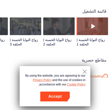
الحياة الاقتصادي لمدينة قانغ دونغ. أزمة الرأي العام تدفع الاثنين إلى قمة الموجة. سواء
كان لقاء مشتبه أو لقاء مدبر من قبل الآخرين، فإن العدوين السعيدين لا يزالان لطيفين
قائمة التشغيل
للغاية حتى في الموقف المليء بالحوادث.
زواج النوايا الحسنة |
زواج النوايا الحسنة |
زواج النوايا الحسنة |
زواج
الحلقة 1
الحلقة 2
الحلقة 3
مقاطع حصرية
By using the website, you are agreeing to our
Loading…
Privacy Policy
and the use of cookies in
accordance with our
Cookie Policy.
Accept
افتح التطبيق