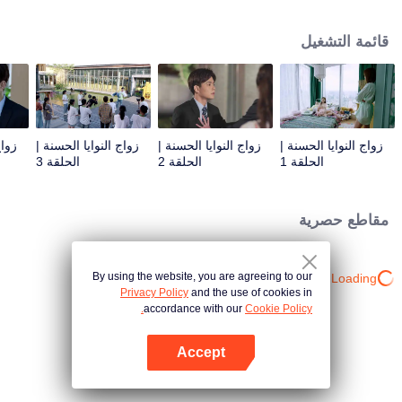
الحياة الاقتصادي لمدينة قانغ دونغ. أزمة الرأي العام تدفع الاثنين إلى قمة الموجة. سواء
كان لقاء مشتبه أو لقاء مدبر من قبل الآخرين، فإن العدوين السعيدين لا يزالان لطيفين
قائمة التشغيل
للغاية حتى في الموقف المليء بالحوادث.
زواج النوايا الحسنة |
زواج النوايا الحسنة |
زواج النوايا الحسنة |
زواج
الحلقة 1
الحلقة 2
الحلقة 3
مقاطع حصرية
By using the website, you are agreeing to our
Loading…
Privacy Policy
and the use of cookies in
accordance with our
Cookie Policy.
Accept
افتح التطبيق