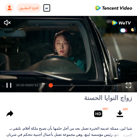
افتح التطبيق
ar
Enjoy smooth and HD episodes
00:00:00
/
00:52:31
زواج النوايا الحسنة
شيا لين، ممثلة عديمة الخبرة تعمل بجد من أجل حلمها بأن تصبح ملكة أفلام، تلتقي بـ
لينغ يي تشو، رئيس مؤسسة لينغ، وهي مجموعة تعمل بأعمال أجنبية تتحكم في شريان
المزيد