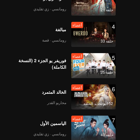
رومانسي · زي تقليدي
حلقة 21
4
أعضاء
مبالغة
رومانسي · قصة
حلقة 33
5
أعضاء
فوريفر يو الجزء 2 (النسخة
الكاملة)
حلقة 25
6
أعضاء
الخالد المتمرد
محاربو القدر
152تم تجديد الحلقة
7
أعضاء
الياسمين الأول
رومانسي · زي تقليدي
حلقة 40