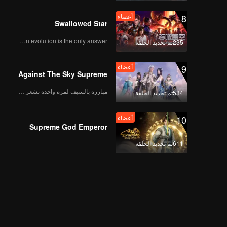
8
أعضاء
Swallowed Star
Human evolution is the only answer.
235تم تجديد الحلقة
9
أعضاء
Against The Sky Supreme
مبارزة بالسيف لمرة واحدة تشعر بالحرية
534تم تجديد الحلقة
10
أعضاء
Supreme God Emperor
611تم تجديد الحلقة