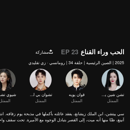
الحب وراء القناع
EP 23
مشاركة
2025
|
الصين الرئيسية
|
حلقة 34
|
رومانسي · زي تقليدي
تشن شين يوي
قوان يويه
تشوان بي لون
الممثل
الممثل
الممثل
الممثل
سي ييتشن، ابن الملك زيشانغ، يفقد عائلته بأكملها في مذبحة يوم زفافه. انتق
آنينغ، ظنًا منها أنه ميت، إلى القصر بتبادل الوجوه مع الأميرة. تحت سقف واحد