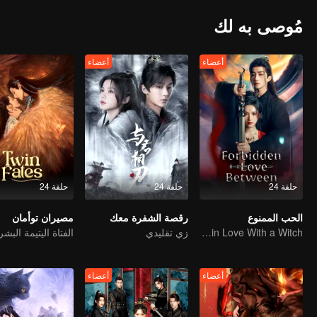
مُوصى به لك
أعضاء
أعضاء
حلقة 24
حلقة 24
حلقة 24
الحب الممنوع
رقصة الشفرة معك
مصيران توأمان
An Immortal Falls in Love With a Witch
زي تقليدي
أعضاء
أعضاء