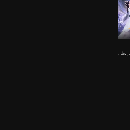
قبلة واحدة تختم الرابطة، حب يدوم ألف عام