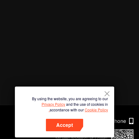
By using the website, you are agreeing to our
Privacy Policy
and the use of cookies in
accordance with our
Cookie Policy.
Phone
Accept
امسح رمز الاستجابة السريعة