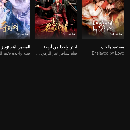
حلقة 24
حلقة 25
حلقة 20
مستعبد بالحب
اختر واحدا من أربعة
المصير المُستَوْجَز
Enslaved by Love
فتاة تسافر عبر الزمن وتسعى للفوز بأربعة رجال وسيمين