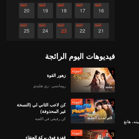
أعضاء
أعضاء
أعضاء
أعضاء
أعضاء
20
19
18
17
16
أعضاء
أعضاء
أعضاء
أعضاء
أعضاء
25
24
23
22
21
أعضاء
أعضاء
أعضاء
أعضاء
أعضاء
30
29
28
27
26
فيديوهات اليوم الرائجة
1
أعضاء
زهور القوة
رومانسي · زي تقليدي
حلقة 36
2
أعضاء
كن لاعب الثاني لي (النسخة
غير المحذوفة)
4تم تجديد الحلقة
كن رفيقي في اللعبة
ته، هانغ
3
أعضاء
قفزة فوق بركة العنقاء