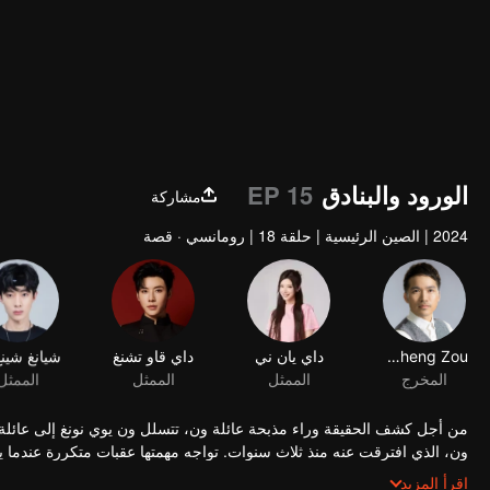
الورود والبنادق
EP 15
مشاركة
2024
|
الصين الرئيسية
|
حلقة 18
|
رومانسي · قصة
Jicheng Zou
داي يان ني
داي قاو تشنغ
المخرج
الممثل
الممثل
الممثل
من أجل كشف الحقيقة وراء مذبحة عائلة ون، تتسلل ون يوي نونغ إلى عائلة ت
ون، الذي افترقت عنه منذ ثلاث سنوات. تواجه مهمتها عقبات متكررة عندما يعو
الحب. على الرغم من موقفهما العدائي، فإن مشاعرهما تتعمق مع كل لقاء.
اقرأ المزيد