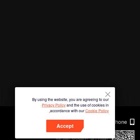
By using the website, you are agreeing to our
Privacy Policy
and the use of cookies in
accordance with our
Cookie Policy.
Phone
Accept
امسح رمز الاستجابة السريعة