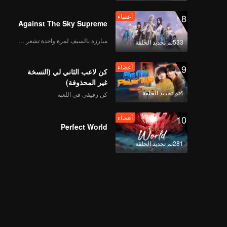
8
أعضاء
Against The Sky Supreme
مبارزة بالسيف لمرة واحدة تشعر بالحرية
533تم تجديد الحلقة
9
أعضاء
كن لاعب الثاني لي (النسخة
غير المحذوفة)
4تم تجديد الحلقة
كن رفيقي في اللعبة
10
أعضاء
Perfect World
281تم تجديد الحلقة