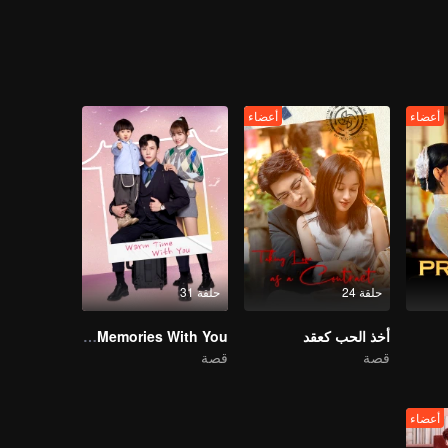
أعضاء
أعضاء
حلقة 24
حلقة 31
أخذ الحب كعقد
My Memories With You
قصة
قصة
أعضاء