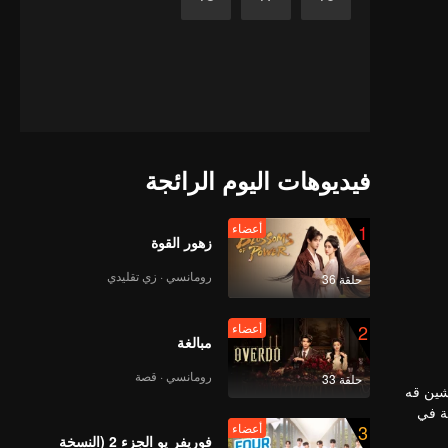
فيديوهات اليوم الرائجة
1
أعضاء
زهور القوة
رومانسي · زي تقليدي
حلقة 36
2
أعضاء
مبالغة
رومانسي · قصة
حلقة 33
شين قه
لة في
3
أعضاء
فوريفر يو الجزء 2 (النسخة