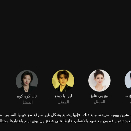
شيانغ شينغ يوي
بنغ يي هانغ
لين يا دونغ
تان كوه كوه
الممثل
الممثل
الممثل
شين بهوية مزيفة. ومع ذلك، فإنها يجتمع بشكل غير متوقع مع حبيبها السابق، ت
د تشين قه ون مع تعهد بالانتقام، عازمًا على فضح ون يوي نونغ باعتبارها محتا