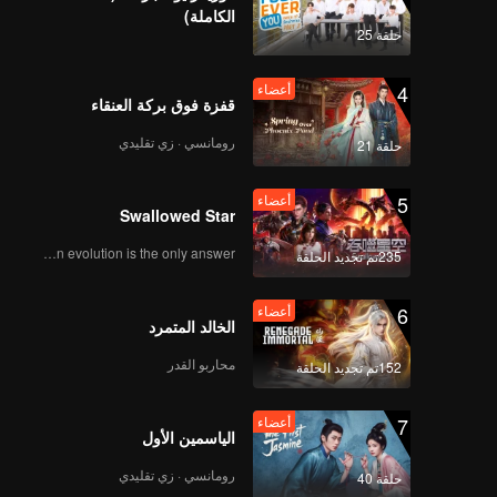
الكاملة)
حلقة 25
4
أعضاء
قفزة فوق بركة العنقاء
رومانسي · زي تقليدي
حلقة 21
5
أعضاء
Swallowed Star
Human evolution is the only answer.
235تم تجديد الحلقة
6
أعضاء
الخالد المتمرد
محاربو القدر
152تم تجديد الحلقة
7
أعضاء
الياسمين الأول
رومانسي · زي تقليدي
حلقة 40