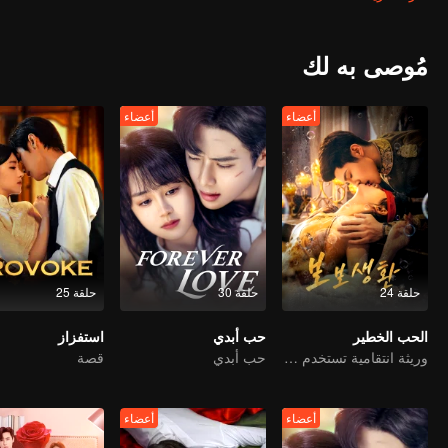
مُوصى به لك
أعضاء
أعضاء
حلقة 24
حلقة 30
حلقة 25
الحب الخطير
حب أبدي
استفزاز
وريثة انتقامية تستخدم الزواج كطعم للزواج من عائلة ثرية
حب أبدي
قصة
أعضاء
أعضاء