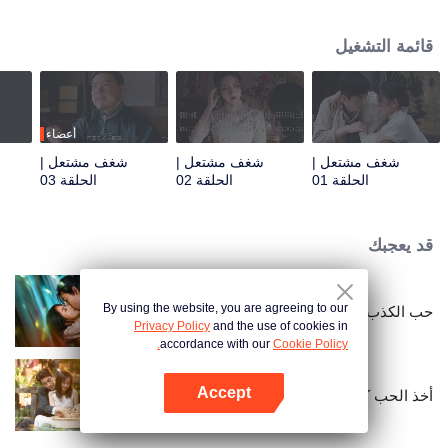
مصير والدتها المأساوي. ثم جاء شين تشينغ - الصبي "الأبكم" الذي أصبح خلاصها ونقطة
ضعفها الكبرى في آنٍ واحد. طمست علاقتهما الخط الفاصل بين "الأشقاء" الهش، إلا أن
قائمة التشغيل
نظرة العالم أبقتها ثابتة. تحت أعين يقظة، أقسمت تشينغرو بدموع أنها لن تقع في الحب
أبدًا. أُجبرت تشينغرو على الزواج لجلب الحظ لوريث عائلة مو المريض، وتُركت أرملة
في الليلة التي سبقت الزفاف. طالبت ربة عائلة مو بدفنها معه. في هذه الأثناء،
استُدرجت شين تشينغ في فخ مميت. لإنقاذه، تزوجت تشينغرو من ابن زعيم العشيرة
الذي بدا "لطيفًا". تُركت شين تشينغ لتموت في مقبرة جماعية، لكنها نجت بأعجوبة. وبعد
أعضاء
سنوات، عاد الشاب "الصامت والفظ" في هيئة عمدة بارد وقوي، مخفيًا هويته الحقيقية
شغف مشتعل |
شغف مشتعل |
شغف مشتعل |
عندما عاد إلى المدينة - فقط من أجلها.
الحلقة 01
الحلقة 02
الحلقة 03
قد يعجبك
By using the website, you are agreeing to our
حب الكذب
Privacy Policy
and the use of cookies in
accordance with our
Cookie Policy.
Accept
أخذ الحب كعقد
افتح التطبيق