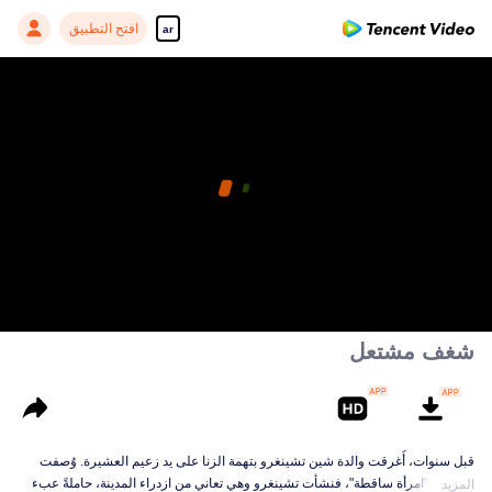
افتح التطبيق
ar
شغف مشتعل
قبل سنوات، أُغرقت والدة شين تشينغرو بتهمة الزنا على يد زعيم العشيرة. وُصفت
بأنها ابنة "امرأة ساقطة"، فنشأت تشينغرو وهي تعاني من ازدراء المدينة، حاملةً عبء
المزيد