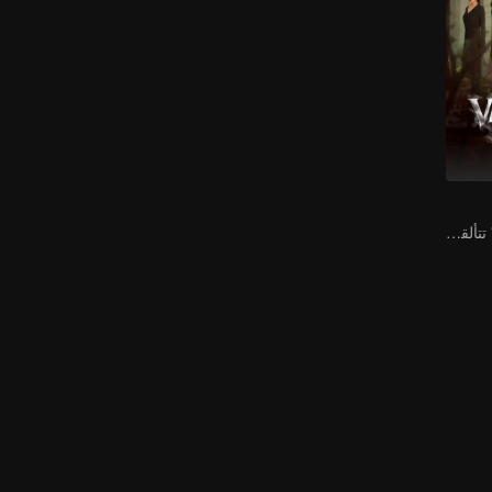
"ني ني" و"يان ني" تتألقان في دراما تشويق تقودها بطلات من النساء