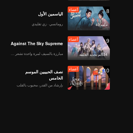
8
أعضاء
الياسمين الأول
رومانسي · زي تقليدي
حلقة 40
9
أعضاء
Against The Sky Supreme
مبارزة بالسيف لمرة واحدة تشعر بالحرية
534تم تجديد الحلقة
10
أعضاء
نصف الحبيبين الموسم
الخامس
بإرشاد من القدر، محبوب بالقلب