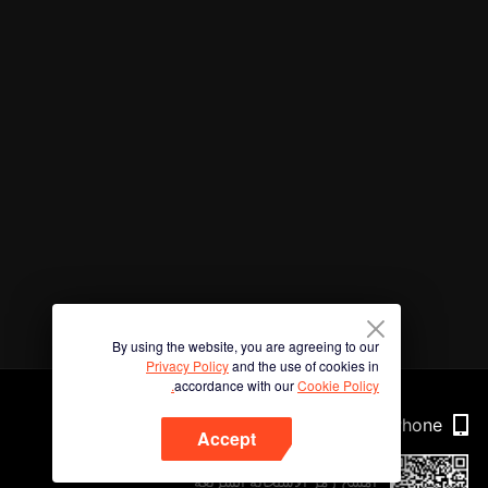
By using the website, you are agreeing to our
Privacy Policy
and the use of cookies in
accordance with our
Cookie Policy.
Phone
Accept
امسح رمز الاستجابة السريعة