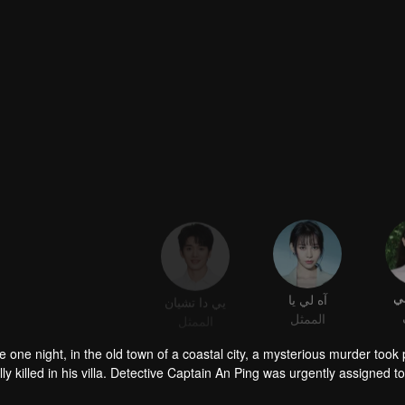
ي
آه لي يا
يي دا تشيان
الممثل
الممثل
e one night, in the old town of a coastal city, a mysterious murder too
lly killed in his villa. Detective Captain An Ping was urgently assigned 
demy, volunteered to assist. The two worked together closely, conducti