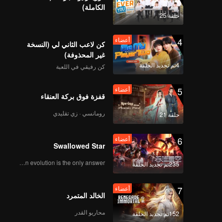
encount
الكاملة)
the com
حلقة 25
beginn
4
أعضاء
كن لاعب الثاني لي (النسخة
case. 
غير المحذوفة)
Shang 
4تم تجديد الحلقة
كن رفيقي في اللعبة
5
أعضاء
قفزة فوق بركة العنقاء
رومانسي · زي تقليدي
حلقة 21
6
أعضاء
Swallowed Star
Human evolution is the only answer.
235تم تجديد الحلقة
7
أعضاء
الخالد المتمرد
محاربو القدر
152تم تجديد الحلقة