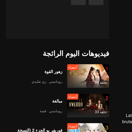
فيديوهات اليوم الرائجة
1
أعضاء
زهور القوة
رومانسي · زي تقليدي
حلقة 36
2
أعضاء
مبالغة
رومانسي · قصة
حلقة 33
Lat
bruta
3
أعضاء
aca
فوريفر يو الجزء 2 (النسخة