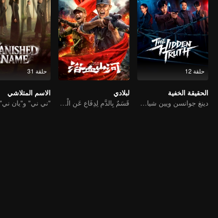
حلقة 12
حلقة 31
الحقيقة الخفية
لبلادي
الاسم المتلاشي
دينغ جوانسن ويين شياوتيان يشاركان في بطولة هذا الفيلم الإجرامي المثير الذي يدور حول قضية باردة قديمة مدفونة منذ زمن طويل.
قَسَمٌ بِالدَّمِ لِدِفَاعِ عَنِ الْوَطَنِ