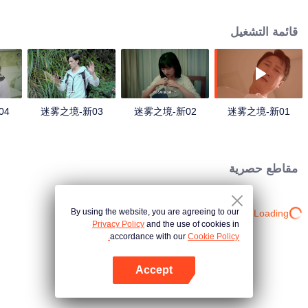
وعندما جاءت إلى هناك مرة أخرى، وجدت أن العديد من الأشخاص في القرية، ويبدو
أنهم مرتبطون بحادث.
قائمة التشغيل
04
迷雾之境-新03
迷雾之境-新02
迷雾之境-新01
مقاطع حصرية
By using the website, you are agreeing to our
Loading…
Privacy Policy
and the use of cookies in
accordance with our
Cookie Policy.
Accept
افتح التطبيق