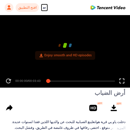
افتح التطبيق
ar
أرض الضباب
دخلت ياو يي قرية هوانغلينغ الضبابية للبحث عن والديها اللذين فقدا لسنوات عديدة.
بشكل غير متوقع ، اختفى رفاقها في ظروف غامضة في الطريق، وفشل البحث.
المزيد