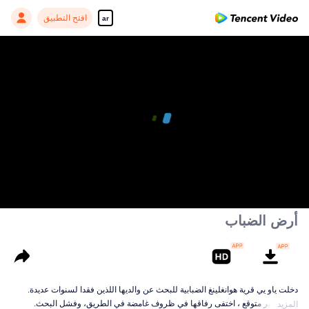
افتح التطبيق
ar
أرض الضباب
دخلت ياو يي قرية هوانغلينغ الضبابية للبحث عن والديها اللذين فقدا لسنوات عديدة.
بشكل غير متوقع ، اختفى رفاقها في ظروف غامضة في الطريق، وفشل البحث.
المزيد