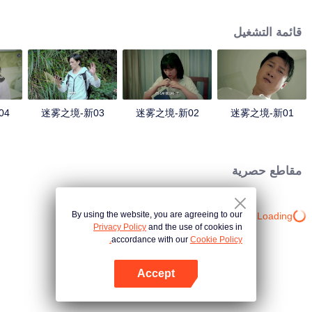
وعندما جاءت إلى هناك مرة أخرى، وجدت أن العديد من الأشخاص في القرية، ويبدو
أنهم مرتبطون بحادث.
قائمة التشغيل
04
迷雾之境-新03
迷雾之境-新02
迷雾之境-新01
مقاطع حصرية
By using the website, you are agreeing to our
Loading…
Privacy Policy
and the use of cookies in
accordance with our
Cookie Policy.
Accept
افتح التطبيق