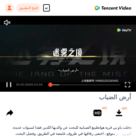
افتح التطبيق
ar
=أرض الضباب=
00:00:01
/
00:03:09
أرض الضباب
دخلت ياو يي قرية هوانغلينغ الضبابية للبحث عن والديها اللذين فقدا لسنوات عديدة.
بشكل غير متوقع ، اختفى رفاقها في ظروف غامضة في الطريق، وفشل البحث.
المزيد