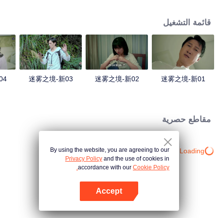
وعندما جاءت إلى هناك مرة أخرى، وجدت أن العديد من الأشخاص في القرية، ويبدو
أنهم مرتبطون بحادث.
قائمة التشغيل
04
迷雾之境-新03
迷雾之境-新02
迷雾之境-新01
مقاطع حصرية
By using the website, you are agreeing to our
Loading…
Privacy Policy
and the use of cookies in
accordance with our
Cookie Policy.
Accept
افتح التطبيق