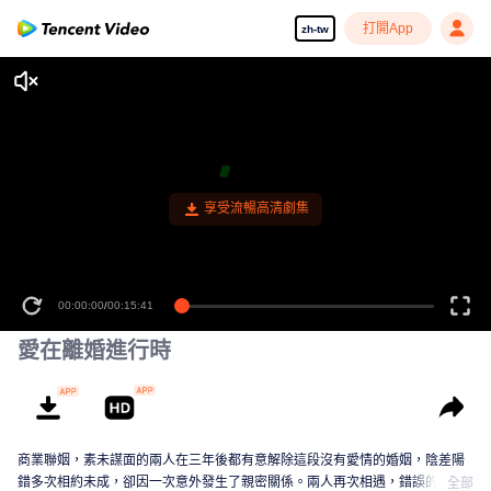
打開App
zh-tw
00:00:00
/
00:15:41
愛在離婚進行時
商業聯姻，素未謀面的兩人在三年後都有意解除這段沒有愛情的婚姻，陰差陽
錯多次相約未成，卻因一次意外發生了親密關係。兩人再次相遇，錯誤的情感
全部