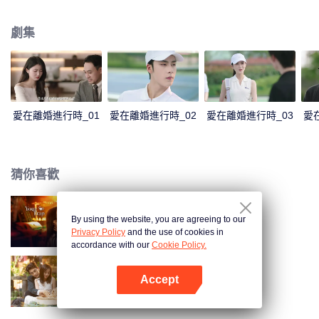
表達加深了彼此的誤會。傅燕城得知盛眠就是Penny，並已懷有身孕懊悔不
已，傾其一切挽回，兩人解除誤會，確認彼此真心，決定攜手一生。
劇集
愛在離婚進行時_01
愛在離婚進行時_02
愛在離婚進行時_03
愛
猜你喜歡
By using the website, you are agreeing to our
步步深陷
Privacy Policy
and the use of cookies in
accordance with our
Cookie Policy.
Accept
以愛為契
打開App