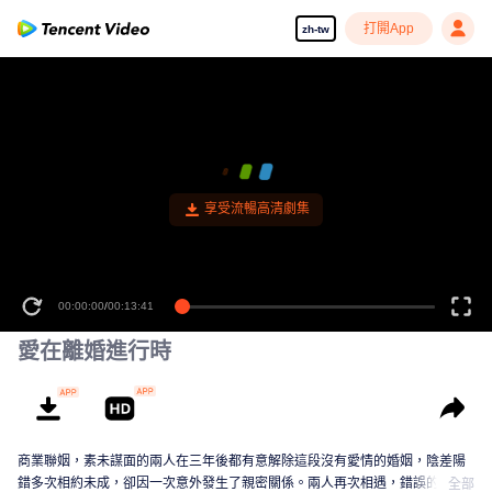
打開App
zh-tw
享受流暢高清劇集
00:00:00
/
00:13:41
愛在離婚進行時
商業聯姻，素未謀面的兩人在三年後都有意解除這段沒有愛情的婚姻，陰差陽
錯多次相約未成，卻因一次意外發生了親密關係。兩人再次相遇，錯誤的情感
全部