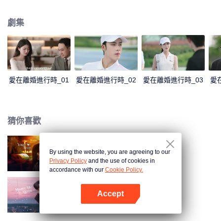
表達加深了彼此的誤會。傅燕城得知盛眠就是Penny，並已懷有身孕懊悔不
已，傾其一切挽回，兩人解除誤會，確認彼此真心，決定攜手一生。
劇集
愛在離婚進行時_01
愛在離婚進行時_02
愛在離婚進行時_03
愛
猜你喜歡
By using the website, you are agreeing to our
步步深陷
Privacy Policy
and the use of cookies in
accordance with our
Cookie Policy.
Accept
請再和我結婚吧
打開App