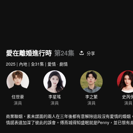
愛在離婚進行時
第24集
分享
2025
|
內地
|
全31集
|
愛情 · 劇情
商業聯姻，素未謀面的兩人在三年後都有意解除這段沒有愛情的婚姻
情感表達加深了彼此的誤會。傅燕城得知盛眠就是Penny，並已懷