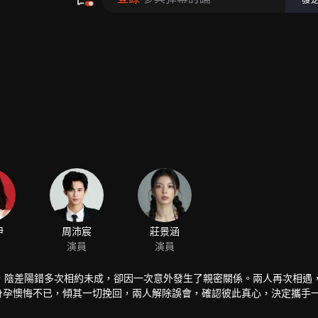
，陰差陽錯多次相約未成，卻因一次意外發生了親密關係。兩人再次相遇
有身孕懊悔不已，傾其一切挽回，兩人解除誤會，確認彼此真心，決定攜手