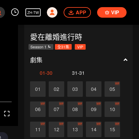
APP
VIP
ZH-TW
愛在離婚進行時
Season 1
全31集
VIP
劇集
01-30
31-31
VIP
01
02
03
04
05
VIP
VIP
VIP
VIP
VIP
06
07
08
09
10
VIP
VIP
VIP
VIP
VIP
11
12
13
14
15