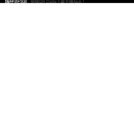
掃描QR Code下載手機App！
幫助與回饋
關
意見反饋
加
聯
電郵
ted.