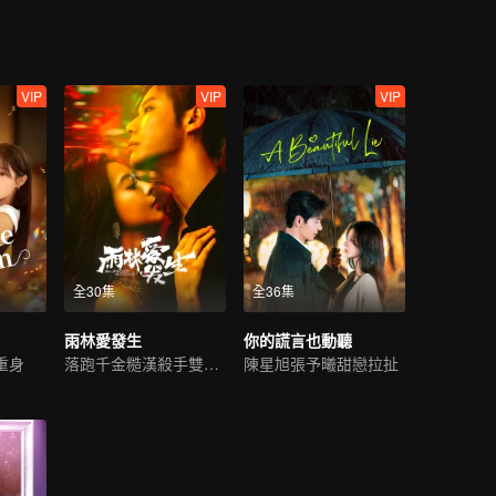
VIP
VIP
VIP
全30集
全36集
雨林愛發生
你的謊言也動聽
重身
落跑千金糙漢殺手雙向救贖
陳星旭張予曦甜戀拉扯