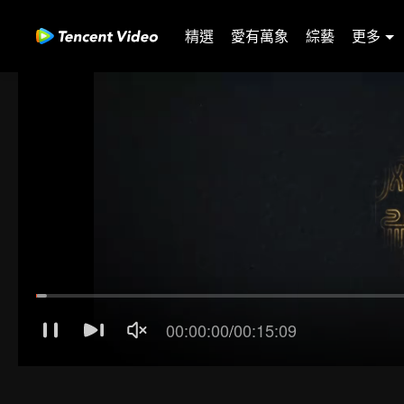
精選
愛有萬象
綜藝
更多