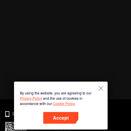
By using the website, you are agreeing to our
Privacy Policy
and the use of cookies in
accordance with our
Cookie Policy.
Phone
Accept