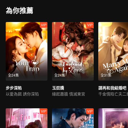
為你推薦
VIP
VIP
全24集
全24集
全31集
步步深陷
玉奴嬌
請再和我結婚吧
以愛為餌 誘你深陷
緣起蕭牆 情滅東宮
千金情陷亡夫二
VIP
VIP