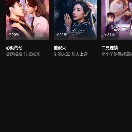
全20集
全29集
全24集
心動的他
他似火
二見鍾情
替嫁結婚 假戲成真
引狼入室 惹火上身