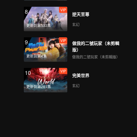
VIP
8
逆天至尊
玄幻
更新到第533集
VIP
9
做我的二號玩家（未剪輯
版）
更新到第4集
做我的二號玩家（未剪輯版）
VIP
10
完美世界
玄幻
更新到第281集