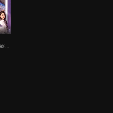
窮小子逆襲成霸總追初戀