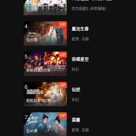
四方極愛2 (未剪輯版）
全25集
VIP
4
鳳池生春
愛情 · 古裝
全21集
VIP
5
吞噬星空
科幻
更新到第235集
VIP
6
仙逆
玄幻
更新到第152集
VIP
7
莫離
愛情 · 古裝
全40集