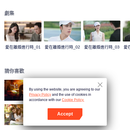
表達加深了彼此的誤會。傅燕城得知盛眠就是Penny，並已懷有身孕懊悔不
已，傾其一切挽回，兩人解除誤會，確認彼此真心，決定攜手一生。
劇集
愛在離婚進行時_01
愛在離婚進行時_02
愛在離婚進行時_03
愛
猜你喜歡
By using the website, you are agreeing to our
步步深陷
Privacy Policy
and the use of cookies in
accordance with our
Cookie Policy.
Accept
以愛為契
打開App