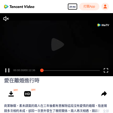
打開App
zh-tw
00:00:00
/
00:12:36
愛在離婚進行時
商業聯姻，素未謀面的兩人在三年後都有意解除這段沒有愛情的婚姻，陰差陽
錯多次相約未成，卻因一次意外發生了親密關係。兩人再次相遇，錯誤的情感
全部