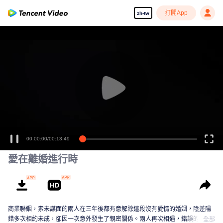
打開App
zh-tw
00:00:00
/
00:13:49
愛在離婚進行時
商業聯姻，素未謀面的兩人在三年後都有意解除這段沒有愛情的婚姻，陰差陽
錯多次相約未成，卻因一次意外發生了親密關係。兩人再次相遇，錯誤的情感
全部