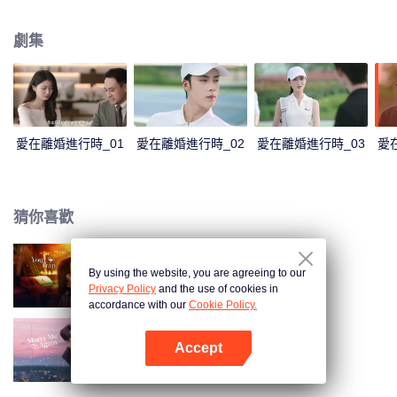
表達加深了彼此的誤會。傅燕城得知盛眠就是Penny，並已懷有身孕懊悔不
已，傾其一切挽回，兩人解除誤會，確認彼此真心，決定攜手一生。
劇集
愛在離婚進行時_01
愛在離婚進行時_02
愛在離婚進行時_03
愛
猜你喜歡
By using the website, you are agreeing to our
步步深陷
Privacy Policy
and the use of cookies in
accordance with our
Cookie Policy.
Accept
請再和我結婚吧
打開App