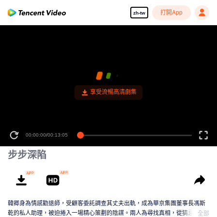
打開App
zh-tw
享受流暢高清劇集
00:00:00
/
00:13:05
步步深陷
韓卿身為情感勸退師，受顧客委託調查其丈夫出軌，成為華京集團董事長馮斯
乾的私人助理，被迫捲入一場精心策劃的陰謀。兩人為尋找真相，從猜忌、試
全部