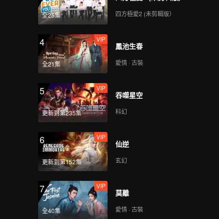
四方極愛2 (未剪輯版）
全25集
VIP
4
鳳池生春
愛情 · 古裝
全21集
VIP
5
吞噬星空
科幻
更新到第235集
VIP
6
仙逆
玄幻
更新到第152集
VIP
7
莫離
愛情 · 古裝
全40集