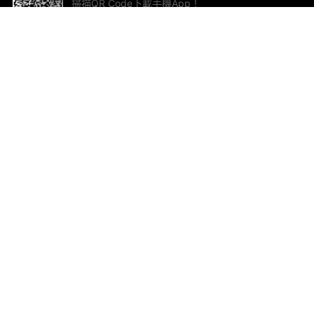
掃描QR Code下載手機App！
幫助與回饋
關
意見反饋
加
聯
電郵
ted.