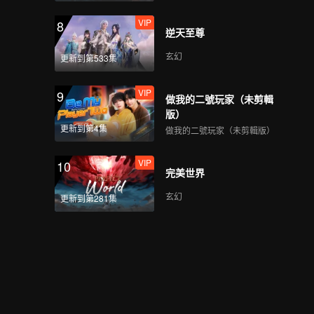
VIP
8
逆天至尊
玄幻
更新到第533集
VIP
9
做我的二號玩家（未剪輯
版）
更新到第4集
做我的二號玩家（未剪輯版）
VIP
10
完美世界
玄幻
更新到第281集