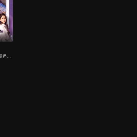
窮小子逆襲成霸總追初戀