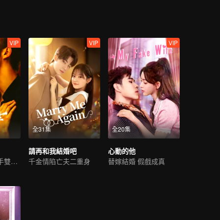
VIP
VIP
VIP
全31集
全20集
請再和我結婚吧
心動的他
落跑千金糙漢殺手雙向救贖
千金情陷亡夫二重身
替嫁結婚 假戲成真