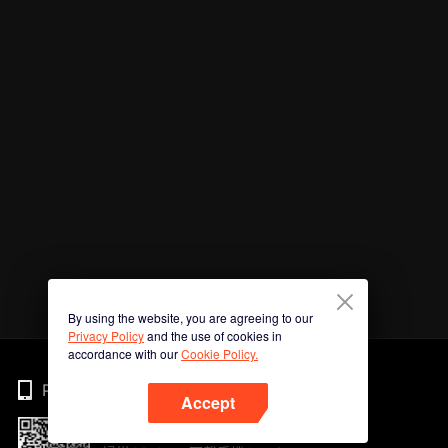
By using the website, you are agreeing to our
Privacy Policy
and the use of cookies in
accordance with our
Cookie Policy.
Phone
Accept