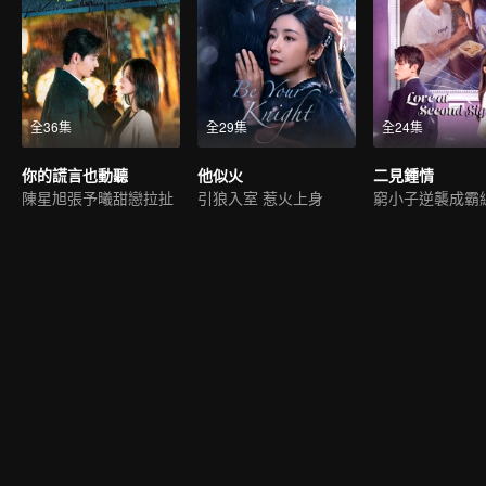
全36集
全29集
全24集
你的謊言也動聽
他似火
二見鍾情
陳星旭張予曦甜戀拉扯
引狼入室 惹火上身