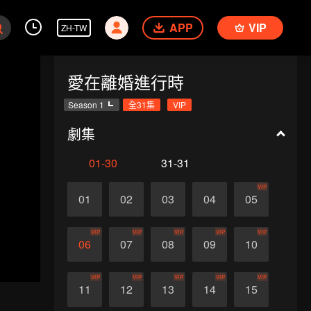
APP
VIP
ZH-TW
愛在離婚進行時
Season 1
全31集
VIP
劇集
01-30
31-31
VIP
01
02
03
04
05
VIP
VIP
VIP
VIP
VIP
06
07
08
09
10
VIP
VIP
VIP
VIP
VIP
11
12
13
14
15