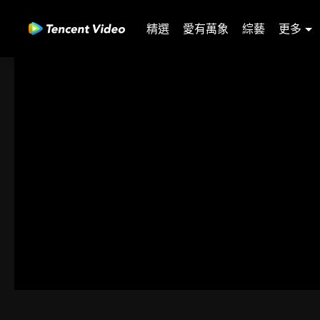
精選
愛有萬象
綜藝
更多