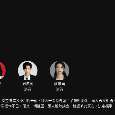
伊
周沛宸
莊景涵
演員
演員
，陰差陽錯多次相約未成，卻因一次意外發生了親密關係。兩人再次相遇
有身孕懊悔不已，傾其一切挽回，兩人解除誤會，確認彼此真心，決定攜手