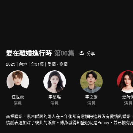
愛在離婚進行時
第06集
分享
2025
|
內地
|
全31集
|
愛情 · 劇情
任世豪
李星瑤
李之繁
史芮
演員
演員
演員
演員
商業聯姻，素未謀面的兩人在三年後都有意解除這段沒有愛情的婚姻
情感表達加深了彼此的誤會。傅燕城得知盛眠就是Penny，並已懷