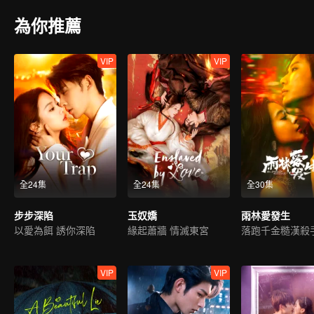
為你推薦
VIP
VIP
全24集
全24集
全30集
步步深陷
玉奴嬌
雨林愛發生
以愛為餌 誘你深陷
緣起蕭牆 情滅東宮
VIP
VIP