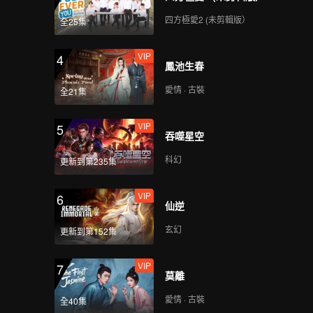
四方極愛2 (未剪輯版）
全25集
VIP
4
鳳池生春
愛情 · 古裝
全21集
VIP
5
吞噬星空
科幻
更新到第235集
VIP
6
仙逆
玄幻
更新到第152集
VIP
7
莫離
愛情 · 古裝
全40集