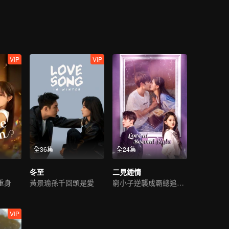
VIP
VIP
全36集
全24集
冬至
二見鍾情
重身
黃景瑜孫千回頭是愛
窮小子逆襲成霸總追初戀
VIP