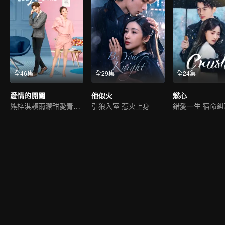
全46集
全29集
全24集
愛情的開關
他似火
燃心
熊梓淇賴雨濛甜愛青梅竹馬
引狼入室 惹火上身
錯愛一生 宿命糾