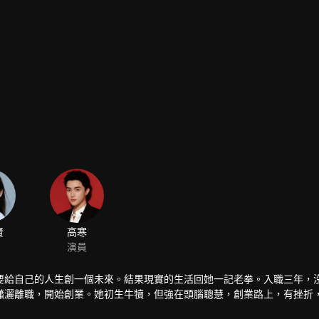
賢
高寒
演員
要給自己的人生創一個未來。結果現實的生活回她一記老拳。入職三年，
瀟灑離職，開始創業。她初生牛犢，但強在頭腦聰慧，創業路上，有挫折
新手紀星，每次出手指點，必擊要害。本以為會是一場調教之旅，這個女