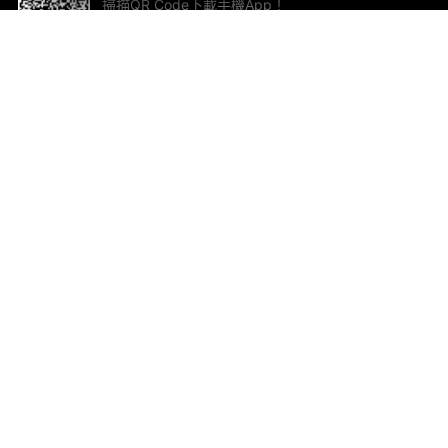
掃描QR Code下載手機App！
幫助與回饋
關
意見反饋
加
聯
電郵
ted.