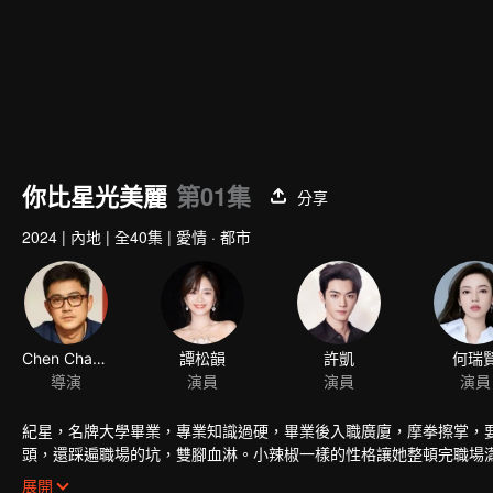
你比星光美麗
第01集
分享
2024
|
內地
|
全40集
|
愛情 · 都市
Chen Chang
譚松韻
許凱
何瑞
導演
演員
演員
演員
紀星，名牌大學畢業，專業知識過硬，畢業後入職廣廈，摩拳擦掌，
頭，還踩遍職場的坑，雙腳血淋。小辣椒一樣的性格讓她整頓完職場
穫。她遇到了她的伯樂，也是投資人，韓廷。韓廷腹黑冷冽，對商場
展開