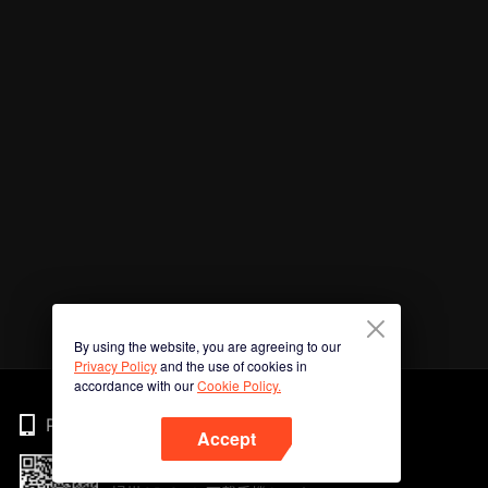
By using the website, you are agreeing to our
Privacy Policy
and the use of cookies in
accordance with our
Cookie Policy.
Phone
Accept