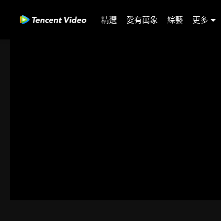
精選
愛有萬象
綜藝
更多