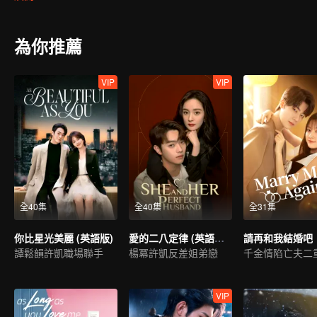
給他驚喜，甚至讓他懂得了愛……
為你推薦
VIP
VIP
全40集
全40集
全31集
你比星光美麗 (英語版)
愛的二八定律 (英語版）
請再和我結婚吧
譚鬆韻許凱職場聯手
楊冪許凱反差姐弟戀
千金情陷亡夫二
VIP