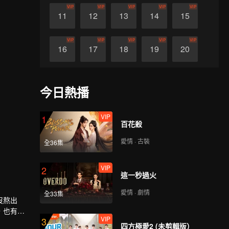
VIP
VIP
VIP
VIP
VIP
11
12
13
14
15
VIP
VIP
VIP
VIP
VIP
16
17
18
19
20
VIP
VIP
VIP
VIP
VIP
21
22
23
24
25
今日熱播
VIP
VIP
VIP
VIP
VIP
26
27
28
29
30
VIP
1
百花殺
愛情 · 古裝
全36集
VIP
2
這一秒過火
愛情 · 劇情
全33集
沒熬出
，也有收
VIP
3
孩卻一直
四方極愛2 (未剪輯版）