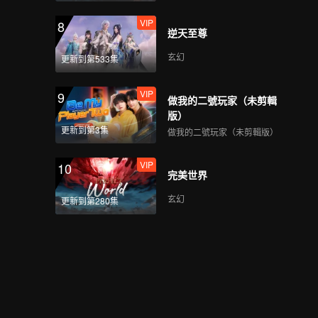
VIP
8
逆天至尊
玄幻
更新到第533集
VIP
9
做我的二號玩家（未剪輯
版）
更新到第3集
做我的二號玩家（未剪輯版）
VIP
10
完美世界
玄幻
更新到第280集