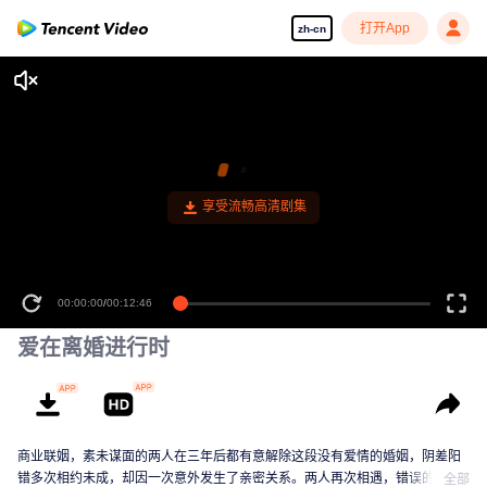
打开App
zh-cn
00:00:00
/
00:12:46
爱在离婚进行时
商业联姻，素未谋面的两人在三年后都有意解除这段没有爱情的婚姻，阴差阳
错多次相约未成，却因一次意外发生了亲密关系。两人再次相遇，错误的情感
全部