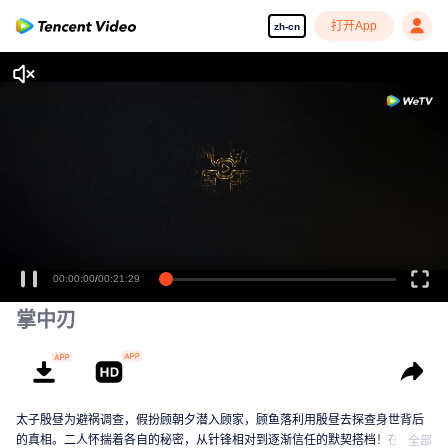
打开App
zh-cn
享受流畅高清剧集
00:00:00
/
00:21:29
掌中刃
太子殷昼为避祸调查，假扮顾朝夕潜入顾家，顾鱼落利用殷昼去探查身世背后
的真相。二人怀揣着各自的秘密，从针锋相对到逐渐信任的默契搭档！在人性
全部