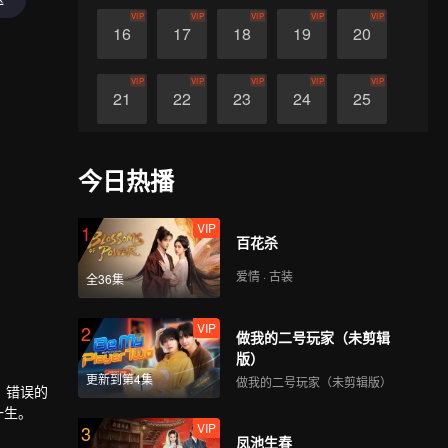
VIP
VIP
VIP
VIP
VIP
16
17
18
19
20
VIP
VIP
VIP
VIP
VIP
21
22
23
24
25
VIP
VIP
VIP
VIP
VIP
26
27
28
29
30
今日热播
VIP
1
百花杀
爱情 · 古装
全36集
VIP
2
做我的二号玩家（未剪辑
版）
更新到第4集
做我的二号玩家（未剪辑版）
，错误的
一生。
VIP
3
凤池生春