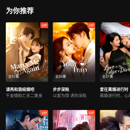
为你推荐
VIP
VIP
全31集
全24集
全31集
请再和我结婚吧
步步深陷
千金情陷亡夫二重身
以爱为饵 诱你深陷
VIP
VIP