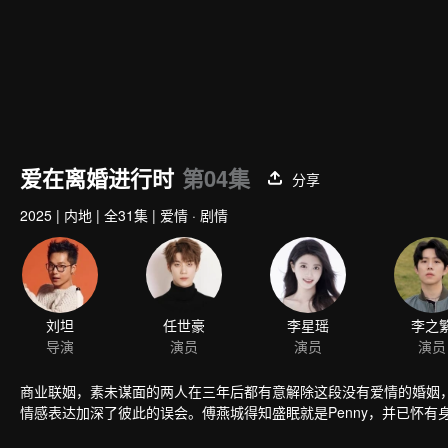
爱在离婚进行时
第04集
分享
2025
|
内地
|
全31集
|
爱情 · 剧情
刘坦
任世豪
李星瑶
李之
导演
演员
演员
演员
商业联姻，素未谋面的两人在三年后都有意解除这段没有爱情的婚姻
情感表达加深了彼此的误会。傅燕城得知盛眠就是Penny，并已怀