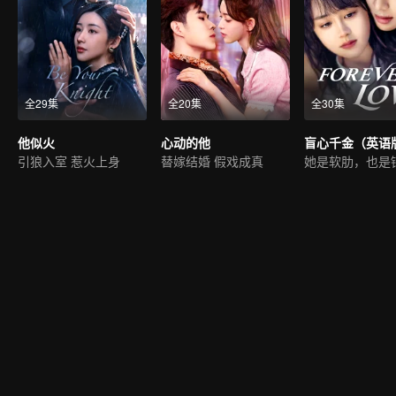
全29集
全20集
全30集
他似火
心动的他
盲心千金（英语
引狼入室 惹火上身
替嫁结婚 假戏成真
她是软肋，也是