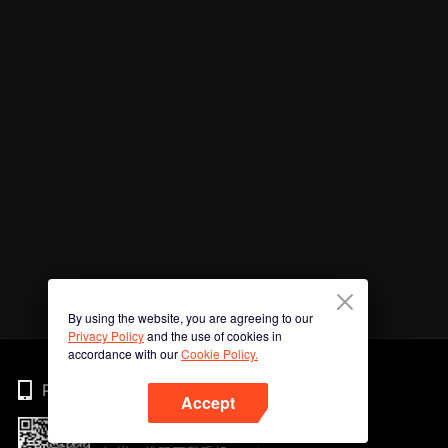
By using the website, you are agreeing to our
Privacy Policy
and the use of cookies in
accordance with our
Cookie Policy.
Phone
Accept