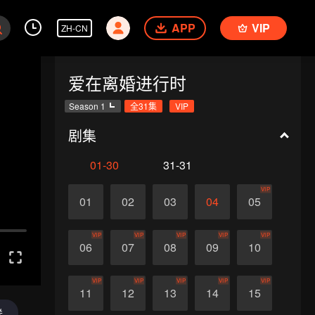
APP
VIP
ZH-CN
爱在离婚进行时
Season 1
全31集
VIP
剧集
01-30
31-31
VIP
01
02
03
04
05
VIP
VIP
VIP
VIP
VIP
06
07
08
09
10
VIP
VIP
VIP
VIP
VIP
11
12
13
14
15