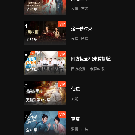
爱情 · 古装
全21集
VIP
4
这一秒过火
爱情 · 剧情
全33集
VIP
5
四方极爱2 (未剪辑版）
四方极爱2 (未剪辑版）
全25集
VIP
6
仙逆
玄幻
更新到第152集
VIP
7
莫离
爱情 · 古装
全40集