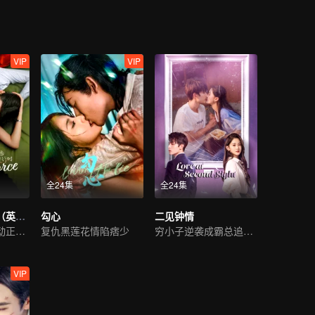
VIP
VIP
全24集
全24集
爱在离婚进行时（英语版）
勾心
二见钟情
离婚进行时，心动正当时
复仇黑莲花情陷痞少
穷小子逆袭成霸总追初恋
VIP