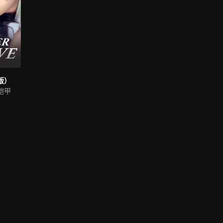
版）
铠甲