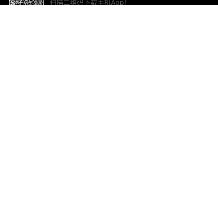
扫描二维码下载手机App！
帮助与反馈
关
意见反馈
加
联
电子
ted.