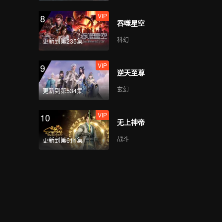
VIP
8
吞噬星空
科幻
更新到第235集
VIP
9
逆天至尊
玄幻
更新到第534集
VIP
10
无上神帝
战斗
更新到第611集