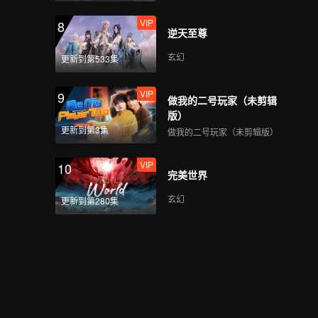
VIP
8
逆天至尊
玄幻
更新到第533集
VIP
9
做我的二号玩家（未剪辑
版）
更新到第3集
做我的二号玩家（未剪辑版）
VIP
10
完美世界
玄幻
更新到第280集