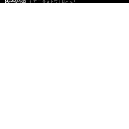
扫描二维码下载手机App！
帮助与反馈
关
意见反馈
加
联
电子
ted.