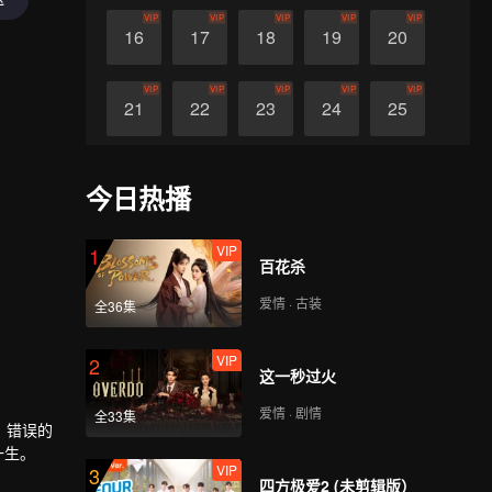
VIP
VIP
VIP
VIP
VIP
16
17
18
19
20
VIP
VIP
VIP
VIP
VIP
21
22
23
24
25
VIP
VIP
VIP
VIP
VIP
26
27
28
29
30
今日热播
VIP
1
百花杀
爱情 · 古装
全36集
VIP
2
这一秒过火
爱情 · 剧情
全33集
，错误的
一生。
VIP
3
四方极爱2 (未剪辑版）