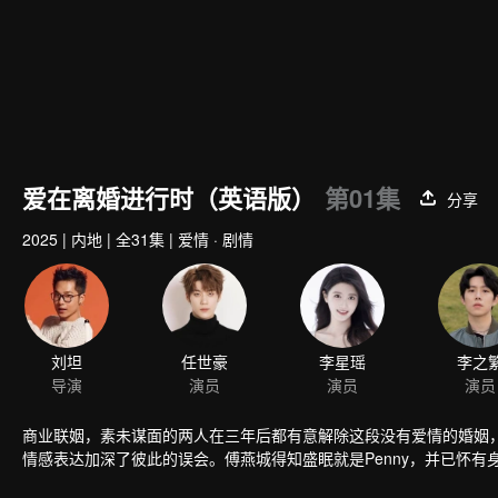
爱在离婚进行时（英语版）
第01集
分享
2025
|
内地
|
全31集
|
爱情 · 剧情
刘坦
任世豪
李星瑶
导演
演员
演员
商业联姻，素未谋面的两人在三年后都有意解除这段没有爱情的婚姻
情感表达加深了彼此的误会。傅燕城得知盛眠就是Penny，并已怀