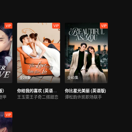
VIP
VIP
VIP
全28集
全40集
版）
你给我的喜欢 (英语版）
你比星光美丽 (英语版)
铠甲
王玉雯王子奇二搭甜恋
谭松韵许凯职场联手
VIP