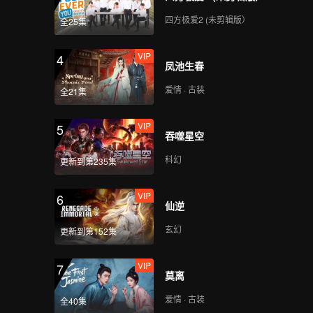
四方极爱2 (未剪辑版）
全25集
VIP
4
凤池生春
爱情 · 古装
全21集
VIP
5
吞噬星空
科幻
更新到第235集
VIP
6
仙逆
玄幻
更新到第152集
VIP
7
莫离
爱情 · 古装
全40集