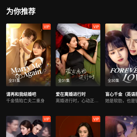
为你推荐
VIP
VIP
全31集
全31集
全30集
请再和我结婚吧
爱在离婚进行时
盲心千金（英语
千金情陷亡夫二重身
离婚进行时，心动正当时
她是软肋，也是
VIP
VIP