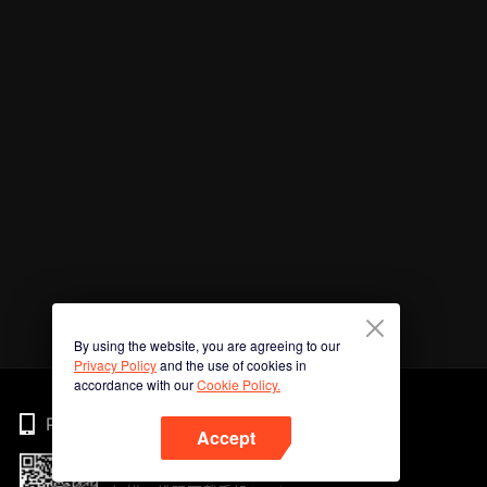
By using the website, you are agreeing to our
Privacy Policy
and the use of cookies in
accordance with our
Cookie Policy.
Phone
Accept