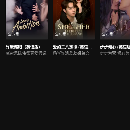
全32集
全40集
全28集
许我耀眼（英语版）
爱的二八定律 (英语版）
步步倾心 (英语版
赵露思陈伟霆真爱假说
杨幂许凯反差姐弟恋
步步为营 倾心为