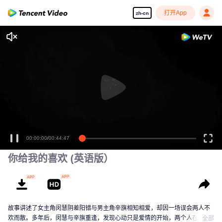
打开App
zh-cn
00:00:00
/
00:44:47
你给我的喜欢 (英语版）
故事讲述了女主角闵慧阴差阳错与男主角辛旗相知相爱，却因一场误会两人不
欢而散。多年后，闵慧与辛旗重逢，发现心动只是爱情的开始，两个人在职场
全部