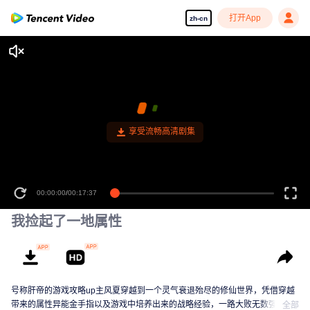
打开App
zh-cn
享受流畅高清剧集
00:00:00
/
00:17:37
我捡起了一地属性
号称肝帝的游戏攻略up主风夏穿越到一个灵气衰退殆尽的修仙世界，凭借穿越
带来的属性异能金手指以及游戏中培养出来的战略经验，一路大败无数强敌，
全部