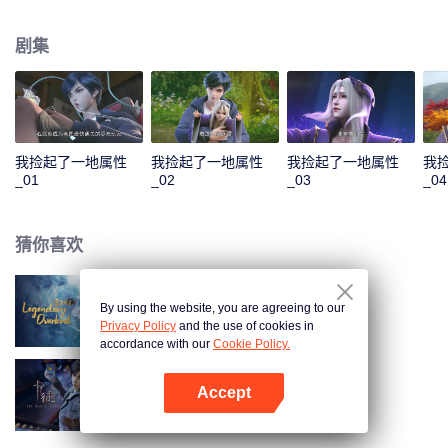
收获无数技能。他先是解决了千秋谷的内忧外患，大胜前来挑衅的宣武国；随
后应宣武国皇帝的请求，化解人族危机，打败妖族圣子，从而使人族免于妖族
剧集
的迫害，并复苏了玄元世界的天地灵气；玄元世界灵气复苏后，界外势力将玄
元世界视为一块肥肉，开始抢夺。为保此界安宁，风夏与尘海老祖携手弑神，
守护住了世界和平；但尘海老祖却因此不幸身逝，为找到使尘海老祖复生的办
法，风夏最终踏上了成神之路。
我捡起了一地属性
我捡起了一地属性
我捡起了一地属性
我
_01
_02
_03
_04
猜你喜欢
By using the website, you are agreeing to our
雪鹰领主动漫
Privacy Policy
and the use of cookies in
accordance with our
Cookie Policy.
Accept
卡徒
打开App