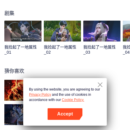
收获无数技能。他先是解决了千秋谷的内忧外患，大胜前来挑衅的宣武国；随
后应宣武国皇帝的请求，化解人族危机，打败妖族圣子，从而使人族免于妖族
剧集
的迫害，并复苏了玄元世界的天地灵气；玄元世界灵气复苏后，界外势力将玄
元世界视为一块肥肉，开始抢夺。为保此界安宁，风夏与尘海老祖携手弑神，
守护住了世界和平；但尘海老祖却因此不幸身逝，为找到使尘海老祖复生的办
法，风夏最终踏上了成神之路。
我捡起了一地属性
我捡起了一地属性
我捡起了一地属性
我
_01
_02
_03
_04
猜你喜欢
By using the website, you are agreeing to our
大猿魂
Privacy Policy
and the use of cookies in
accordance with our
Cookie Policy.
Accept
卡徒
打开App