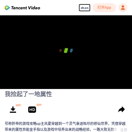
打开App
zh-cn
00:00:00
/
00:17:29
我捡起了一地属性
号称肝帝的游戏攻略up主风夏穿越到一个灵气衰退殆尽的修仙世界，凭借穿越
带来的属性异能金手指以及游戏中培养出来的战略经验，一路大败无数强敌，
全部