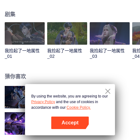
收获无数技能。他先是解决了千秋谷的内忧外患，大胜前来挑衅的宣武国；随
后应宣武国皇帝的请求，化解人族危机，打败妖族圣子，从而使人族免于妖族
剧集
的迫害，并复苏了玄元世界的天地灵气；玄元世界灵气复苏后，界外势力将玄
元世界视为一块肥肉，开始抢夺。为保此界安宁，风夏与尘海老祖携手弑神，
守护住了世界和平；但尘海老祖却因此不幸身逝，为找到使尘海老祖复生的办
法，风夏最终踏上了成神之路。
我捡起了一地属性
我捡起了一地属性
我捡起了一地属性
我
_01
_02
_03
_04
猜你喜欢
By using the website, you are agreeing to our
卡徒
Privacy Policy
and the use of cookies in
accordance with our
Cookie Policy.
Accept
天影
打开App