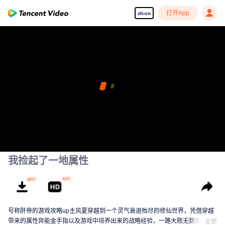
打开App
zh-cn
我捡起了一地属性
号称肝帝的游戏攻略up主风夏穿越到一个灵气衰退殆尽的修仙世界，凭借穿越
带来的属性异能金手指以及游戏中培养出来的战略经验，一路大败无数强敌，
全部