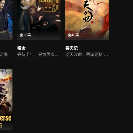
全12集
全40集
哑舍
吞天记
动画
等待千年，只为再次相遇
逆天改命，西游题材 ，古典仙侠