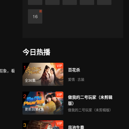
终
16
今日热播
VIP
1
百花杀
假象，看
爱情 · 古装
全36集
VIP
2
做我的二号玩家（未剪辑
版）
更新到第4集
做我的二号玩家（未剪辑版）
VIP
3
凤池生春