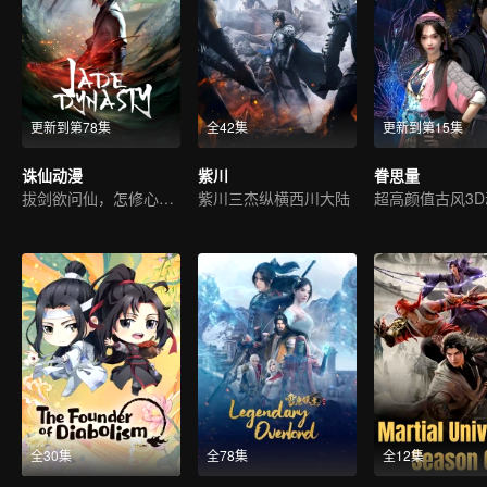
更新到第78集
全42集
更新到第15集
诛仙动漫
紫川
眷思量
拔剑欲问仙，怎修心无念
紫川三杰纵横西川大陆
超高颜值古风3D
全30集
全78集
全12集