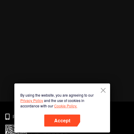
By using the website, you are agreeing to our
Privacy Policy
and the use of cookies in
accordance with our
Cookie Policy.
Phone
Accept