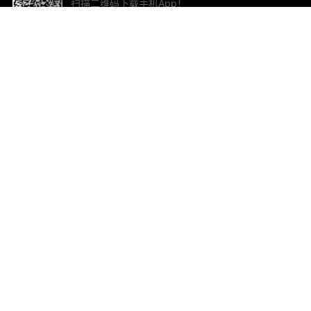
扫描二维码下载手机App！
帮助与反馈
关
意见反馈
加
联
电子
ted.