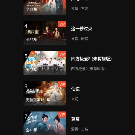
爱情 · 古装
全21集
VIP
4
这一秒过火
爱情 · 剧情
全33集
VIP
5
四方极爱2 (未剪辑版）
四方极爱2 (未剪辑版）
全25集
VIP
6
仙逆
玄幻
更新到第152集
VIP
7
莫离
爱情 · 古装
全40集