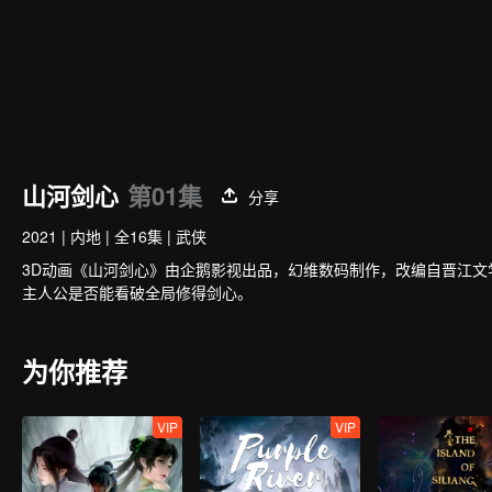
山河剑心
第01集
分享
2021
|
内地
|
全16集
|
武侠
3D动画《山河剑心》由企鹅影视出品，幻维数码制作，改编自晋江
主人公是否能看破全局修得剑心。
为你推荐
VIP
VIP