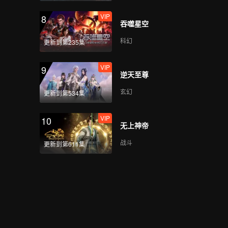
VIP
8
吞噬星空
科幻
更新到第235集
VIP
9
逆天至尊
玄幻
更新到第534集
VIP
10
无上神帝
战斗
更新到第611集