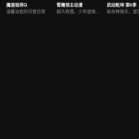
魔道祖师Q
雪鹰领主动漫
武动乾坤 第6季
温馨治愈的可爱日常
超凡奇遇，少年逆境重生
斩杀林琅天，登