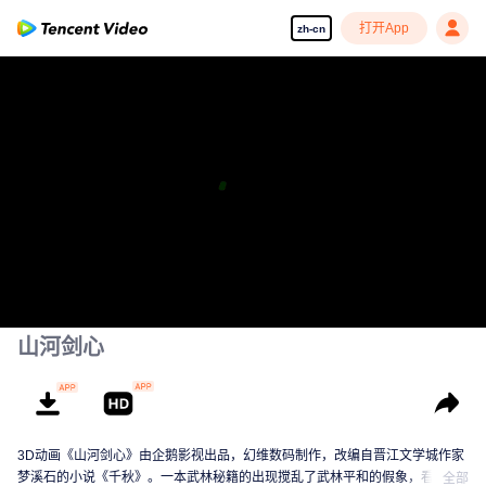
打开App
zh-cn
山河剑心
3D动画《山河剑心》由企鹅影视出品，幻维数码制作，改编自晋江文学城作家
梦溪石的小说《千秋》。一本武林秘籍的出现搅乱了武林平和的假象，看主人
全部