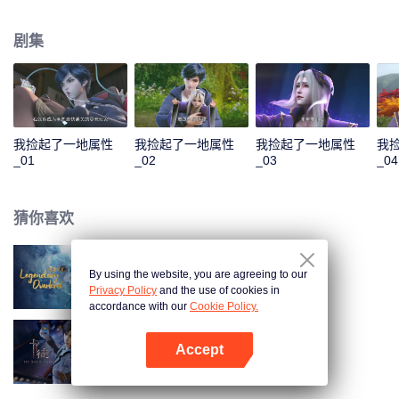
收获无数技能。他先是解决了千秋谷的内忧外患，大胜前来挑衅的宣武国；随
后应宣武国皇帝的请求，化解人族危机，打败妖族圣子，从而使人族免于妖族
剧集
的迫害，并复苏了玄元世界的天地灵气；玄元世界灵气复苏后，界外势力将玄
元世界视为一块肥肉，开始抢夺。为保此界安宁，风夏与尘海老祖携手弑神，
守护住了世界和平；但尘海老祖却因此不幸身逝，为找到使尘海老祖复生的办
法，风夏最终踏上了成神之路。
我捡起了一地属性
我捡起了一地属性
我捡起了一地属性
我
_01
_02
_03
_04
猜你喜欢
By using the website, you are agreeing to our
雪鹰领主动漫
Privacy Policy
and the use of cookies in
accordance with our
Cookie Policy.
Accept
卡徒
打开App