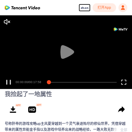
打开App
zh-cn
00:00:00
/
00:17:58
我捡起了一地属性
号称肝帝的游戏攻略up主风夏穿越到一个灵气衰退殆尽的修仙世界，凭借穿越
带来的属性异能金手指以及游戏中培养出来的战略经验，一路大败无数强敌，
全部