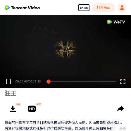
打开App
zh-cn
00:00:00
/
00:17:32
狂王
羸弱的阿修罗少年有鱼目睹部落被屠后爆发惊人潜能，因而被先祖獠忌掳走。
有鱼经獠忌地狱式的死炼折磨得以脱胎换骨，修炼成斗神五感和独特的斗魂之
全部