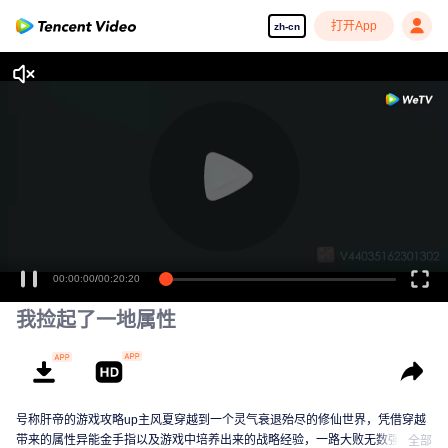
打开App
zh-cn
00:00:00
/
00:20:20
我捡起了一地属性
号称肝帝的游戏攻略up主风夏穿越到一个灵气衰退殆尽的修仙世界，凭借穿越
带来的属性异能金手指以及游戏中培养出来的战略经验，一路大败无数强敌，
全部