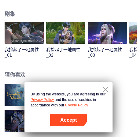
收获无数技能。他先是解决了千秋谷的内忧外患，大胜前来挑衅的宣武国；随
后应宣武国皇帝的请求，化解人族危机，打败妖族圣子，从而使人族免于妖族
剧集
的迫害，并复苏了玄元世界的天地灵气；玄元世界灵气复苏后，界外势力将玄
元世界视为一块肥肉，开始抢夺。为保此界安宁，风夏与尘海老祖携手弑神，
守护住了世界和平；但尘海老祖却因此不幸身逝，为找到使尘海老祖复生的办
法，风夏最终踏上了成神之路。
我捡起了一地属性
我捡起了一地属性
我捡起了一地属性
我
_01
_02
_03
_04
猜你喜欢
By using the website, you are agreeing to our
雪鹰领主动漫
Privacy Policy
and the use of cookies in
accordance with our
Cookie Policy.
Accept
卡徒
打开App