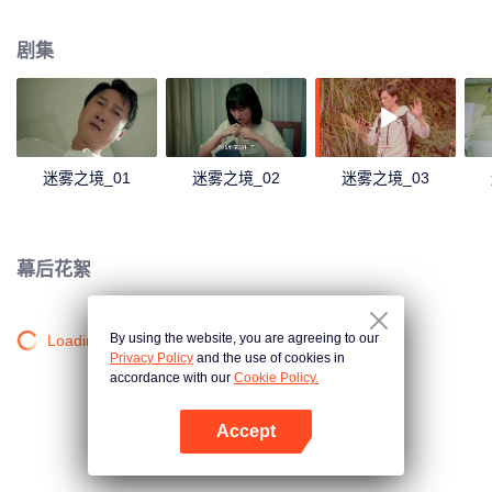
起事故有关。
剧集
迷雾之境_01
迷雾之境_02
迷雾之境_03
幕后花絮
By using the website, you are agreeing to our
Loading…
Privacy Policy
and the use of cookies in
accordance with our
Cookie Policy.
Accept
打开App