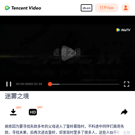
打开App
zh-cn
00:00:00
/
00:02:39
迷雾之境
姚依因为要寻找失踪多年的父母进入了篁岭雾隐村，不料途中同伴们离奇失
踪，寻找未果，后再次进去篁岭，却发现村里多了很多人，这些人似乎都跟一
全部