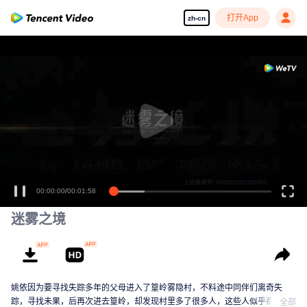
打开App
zh-cn
00:00:00
/
00:01:58
迷雾之境
姚依因为要寻找失踪多年的父母进入了篁岭雾隐村，不料途中同伴们离奇失
踪，寻找未果，后再次进去篁岭，却发现村里多了很多人，这些人似乎都跟一
全部