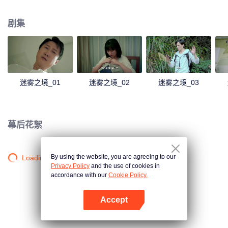
起事故有关。
剧集
迷雾之境_01
迷雾之境_02
迷雾之境_03
幕后花絮
By using the website, you are agreeing to our
Loading…
Privacy Policy
and the use of cookies in
accordance with our
Cookie Policy.
Accept
打开App