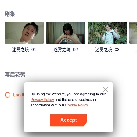
起事故有关。
剧集
迷雾之境_01
迷雾之境_02
迷雾之境_03
幕后花絮
By using the website, you are agreeing to our
Loading…
Privacy Policy
and the use of cookies in
accordance with our
Cookie Policy.
Accept
打开App