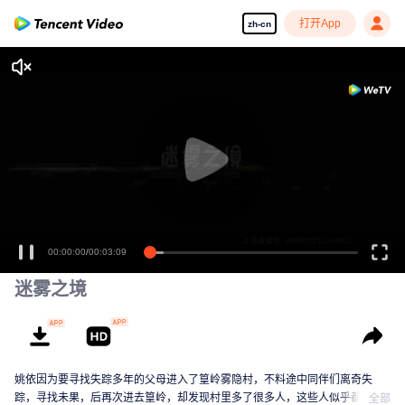
打开App
zh-cn
00:00:00
/
00:03:09
迷雾之境
姚依因为要寻找失踪多年的父母进入了篁岭雾隐村，不料途中同伴们离奇失
踪，寻找未果，后再次进去篁岭，却发现村里多了很多人，这些人似乎都跟一
全部