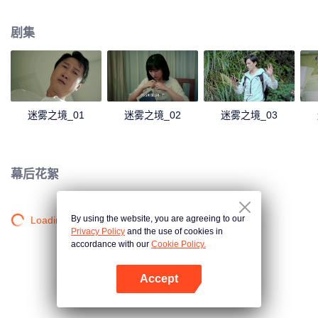
起事故有关。
剧集
迷雾之境_01
迷雾之境_02
迷雾之境_03
幕后花絮
By using the website, you are agreeing to our
Loading…
Privacy Policy
and the use of cookies in
accordance with our
Cookie Policy.
Accept
打开App