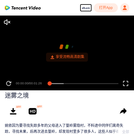
打开App
zh-cn
享受流畅高清剧集
00:00:00
/
00:01:26
迷雾之境
姚依因为要寻找失踪多年的父母进入了篁岭雾隐村，不料途中同伴们离奇失
踪，寻找未果，后再次进去篁岭，却发现村里多了很多人，这些人似乎都跟一
全部