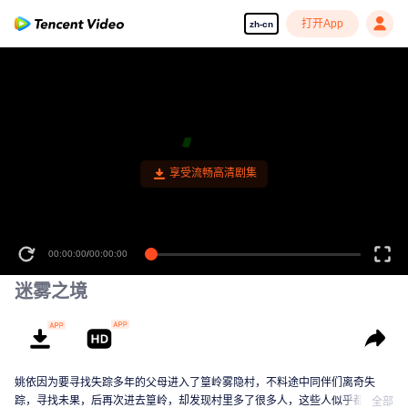
打开App
zh-cn
享受流畅高清剧集
00:00:00
/
00:00:00
迷雾之境
姚依因为要寻找失踪多年的父母进入了篁岭雾隐村，不料途中同伴们离奇失
踪，寻找未果，后再次进去篁岭，却发现村里多了很多人，这些人似乎都跟一
全部