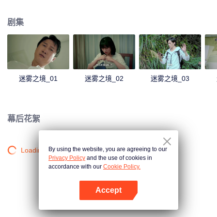
起事故有关。
剧集
迷雾之境_01
迷雾之境_02
迷雾之境_03
幕后花絮
By using the website, you are agreeing to our
Loading…
Privacy Policy
and the use of cookies in
accordance with our
Cookie Policy.
Accept
打开App