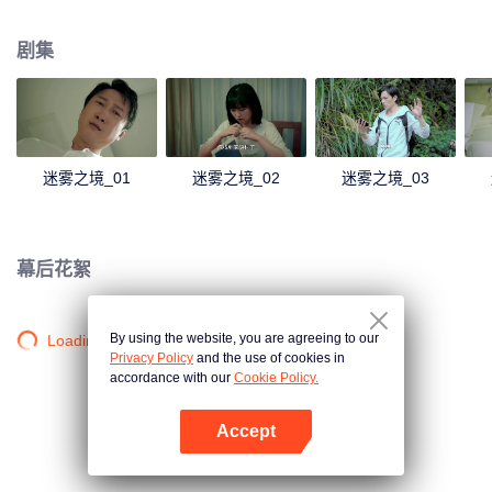
起事故有关。
剧集
迷雾之境_01
迷雾之境_02
迷雾之境_03
幕后花絮
By using the website, you are agreeing to our
Loading…
Privacy Policy
and the use of cookies in
accordance with our
Cookie Policy.
Accept
打开App