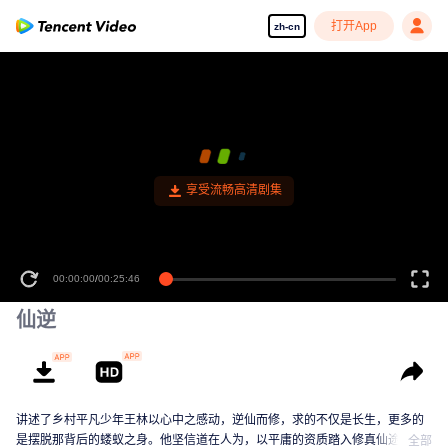
打开App
zh-cn
享受流畅高清剧集
00:00:00
/
00:25:46
仙逆
讲述了乡村平凡少年王林以心中之感动，逆仙而修，求的不仅是长生，更多的
是摆脱那背后的蝼蚁之身。他坚信道在人为，以平庸的资质踏入修真仙途，历
全部