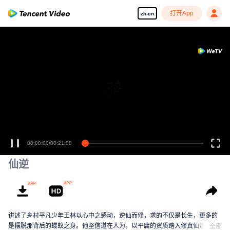
打开App
zh-cn
00:00:00
/
00:21:00
仙逆
讲述了乡村平凡少年王林以心中之感动，逆仙而修，求的不仅是长生，更多的
是摆脱那背后的蝼蚁之身。他坚信道在人为，以平庸的资质踏入修真仙途，历
全部