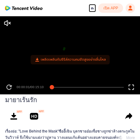
เปิด APP
th
เพลิดเพลินกับซีรีส์ความคมชัดสูงอย่างลื่นไหล
00:00:01
/
00:15:10
มายาเร้นรัก
เรื่องย่อ: "Love Behind the Mask"ซืออี้เฉิน บุตรชายอ๋องจื่อชางถูกฆ่าล้างตระกูลใน
วันวิวาห์ จึงใช้นามแฝงว่ามู่หาน วางแผนแก้แค้นอย่างแยบคายจนองค์หญิงใหญ่
More